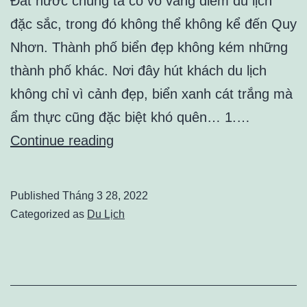
Đất nước chúng ta có vô vàng điểm du lịch
đặc sắc, trong đó không thể không kể đến Quy
Nhơn. Thành phố biển đẹp không kém những
thành phố khác. Nơi đây hút khách du lịch
không chỉ vì cảnh đẹp, biển xanh cát trắng mà
ẩm thực cũng đặc biệt khó quên… 1.…
Quy
Continue reading
Nhơn
–
Published
Tháng 3 28, 2022
Điểm
Categorized as
Du Lịch
đến
lý
tưởng
không