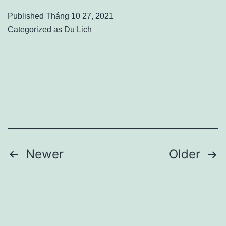
ở
Published
Tháng 10 27, 2021
Hà
Categorized as
Du Lịch
Nội
–
Kinh
nghiệm
đặt
phòng
khi
Phân
Newer
Older
du
trang
lịch
bài
Hà
Nội
viết