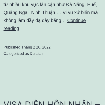
từ nhiều khu vực lân cận như Đà Nẵng, Huế,
Quảng Ngãi, Ninh Thuận…. Vi vu xứ biển mà
không làm đầy dạ dày bằng…
Continue
MÓN
reading
NGON
KHÓ
Published
Tháng 2 26, 2022
CHỐI
Categorized as
Du Lịch
TỪ
KHI
ĐẾN
NHA
TRANG
VISA DIỆN HÔN NHÂN –