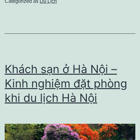
Categorized as
Du Lịch
tư
vấn
định
cư
nước
ngoài
Khách sạn ở Hà Nội –
uy
Kinh nghiệm đặt phòng
tín
khi du lịch Hà Nội
tại
Việt
Nam