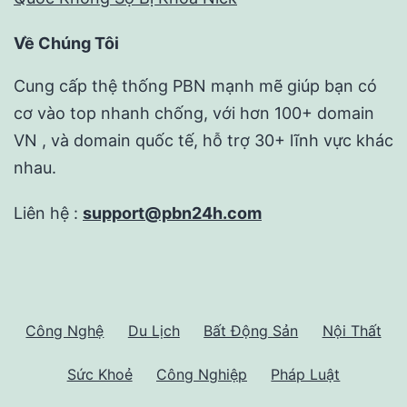
Về Chúng Tôi
Cung cấp thệ thống PBN mạnh mẽ giúp bạn có
cơ vào top nhanh chống, với hơn 100+ domain
VN , và domain quốc tế, hỗ trợ 30+ lĩnh vực khác
nhau.
Liên hệ :
support@pbn24h.com
Công Nghệ
Du Lịch
Bất Động Sản
Nội Thất
Sức Khoẻ
Công Nghiệp
Pháp Luật