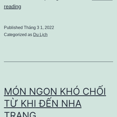
Nhà
reading
hàng
hải
Published
Tháng 3 1, 2022
sản
Categorized as
Du Lịch
nổi
tiếng
tại
Nha
Trang
MÓN NGON KHÓ CHỐI
TỪ KHI ĐẾN NHA
TRANG