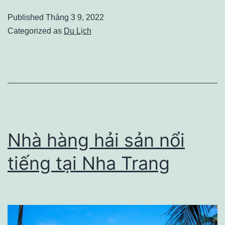
tour
Published
Tháng 3 9, 2022
du
Categorized as
Du Lịch
lịch
trong
nước
giá
rẻ
Nhà hàng hải sản nổi
tiếng tại Nha Trang