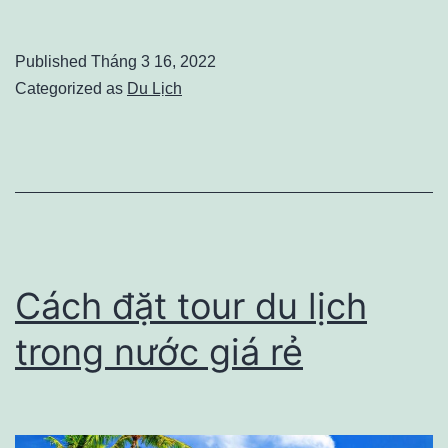
điều
cần
Published
Tháng 3 16, 2022
lưu
Categorized as
Du Lịch
ý
khi
chọn
trường
du
học
Cách đặt tour du lịch
Nhật
trong nước giá rẻ
Bản