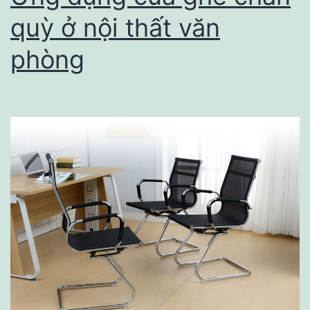
Tại
quỳ ở nội thất văn
GOLD
phòng
VIỆT