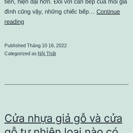
tiến, hiện đại hơn. Đối với căn bếp của mỗi gia
đình cũng vậy, những chiếc bếp…
Continue
Bếp
reading
điện
từ
Published
Tháng 10 16, 2022
và
Categorized as
Nội Thất
Bếp
hồng
ngoại
nên
sử
dụng
Cửa nhựa giả gỗ và cửa
loại
gỗ tự nhiên loại nào có
nào