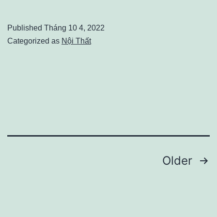
TẠO
CỬA
Published
Tháng 10 4, 2022
CHỐNG
Categorized as
Nội Thất
CHÁY
&
PHÂN
LOẠI
CỬA
CHỐNG
CHÁY
Phân
Older
THEO
trang
THIẾT
bài
KẾ