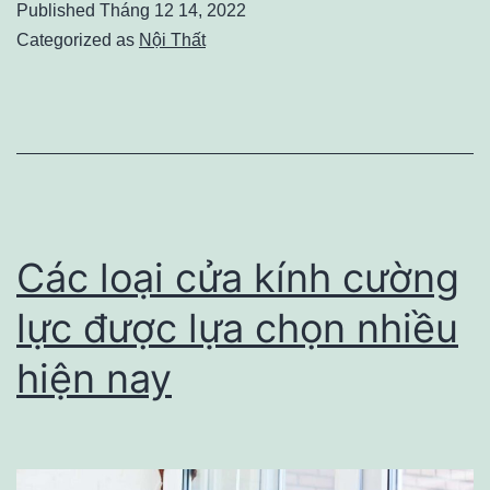
Published
Tháng 12 14, 2022
bạn
Categorized as
Nội Thất
nên
có
một
chiếc
kệ
bếp
Các loại cửa kính cường
thông
lực được lựa chọn nhiều
minh
hiện nay
ở
trong
nhà