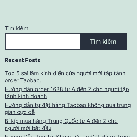
viết
Tìm kiếm
Tìm kiếm
Recent Posts
Top 5 sai lầm kinh điển của người mới tập tành
order Taobao.
Hướng dẫn order 1688 từ A đến Z cho người tập
tành kinh doanh
Hướng dẫn tự đặt hàng Taobao không qua trung
gian cực dễ
Bí kíp mua hàng Trung Quốc từ A đến Z cho
người mới bắt đầu
Hướng Dẫn Tạo Tài Khoản Và Tự Đặt Hàng Trung