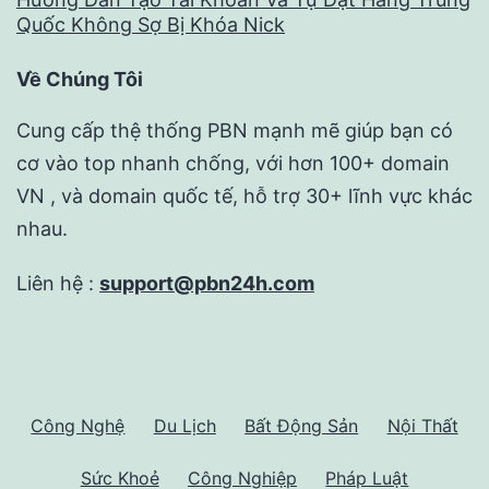
Quốc Không Sợ Bị Khóa Nick
Về Chúng Tôi
Cung cấp thệ thống PBN mạnh mẽ giúp bạn có
cơ vào top nhanh chống, với hơn 100+ domain
VN , và domain quốc tế, hỗ trợ 30+ lĩnh vực khác
nhau.
Liên hệ :
support@pbn24h.com
Công Nghệ
Du Lịch
Bất Động Sản
Nội Thất
Sức Khoẻ
Công Nghiệp
Pháp Luật