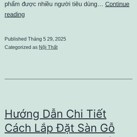
phẩm được nhiều người tiêu dùng…
Continue
Sàn
reading
Nhựa
Hèm
Published
Tháng 5 29, 2025
Khóa
Categorized as
Nội Thất
và
Sàn
Nhựa
Dán
Keo:
Khác
Hướng Dẫn Chi Tiết
Nhau
Cách Lắp Đặt Sàn Gỗ
Thế