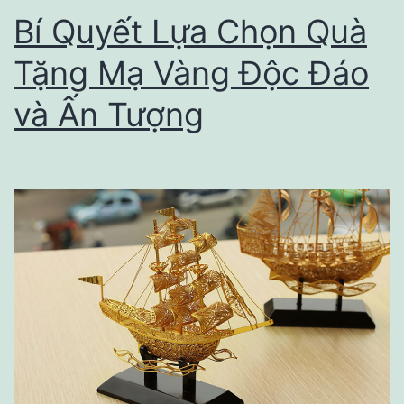
Công
Bí Quyết Lựa Chọn Quà
Nghiệp
Tặng Mạ Vàng Độc Đáo
Trên
và Ấn Tượng
Nền
Bê
Tông