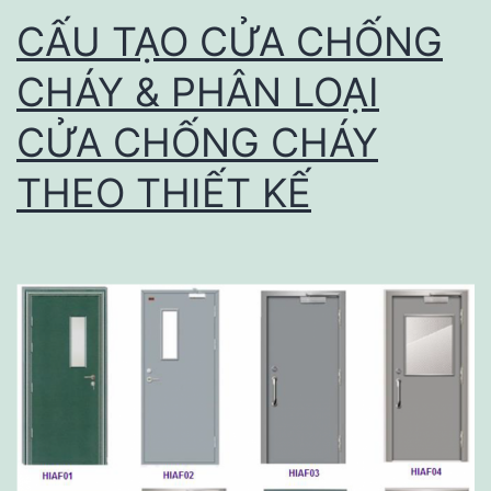
loại
CẤU TẠO CỬA CHỐNG
nào
CHÁY & PHÂN LOẠI
có
CỬA CHỐNG CHÁY
thể
thay
THEO THIẾT KẾ
thế
cho
nhau