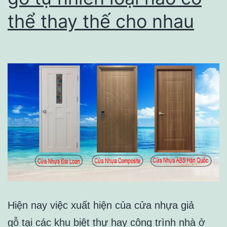
thể thay thế cho nhau
cho
gia
đình???
Hiện nay việc xuất hiện của cửa nhựa giả
gỗ tại các khu biệt thự hay công trình nhà ở