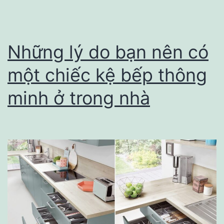
nội
thất
văn
Những lý do bạn nên có
phòng
một chiếc kệ bếp thông
minh ở trong nhà