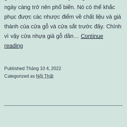
ngày càng trở nên phổ biến. Nó có thể khắc
phục được các nhược điểm về chất liệu và giá
thành của cửa gỗ và cửa sắt trước đây. Chính
vì vậy cửa nhựa giả gỗ dần…
Continue
Cửa
reading
nhựa
giả
Published
Tháng 10 4, 2022
gỗ
Categorized as
Nội Thất
và
cửa
gỗ
tự
nhiên