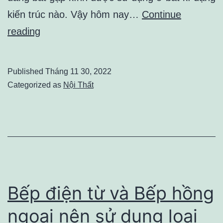
kiến trúc nào. Vậy hôm nay…
Continue
Các
reading
loại
cửa
Published
Tháng 11 30, 2022
kính
Categorized as
Nội Thất
cường
lực
được
lựa
chọn
nhiều
Bếp điện từ và Bếp hồng
hiện
ngoại nên sử dụng loại
nay