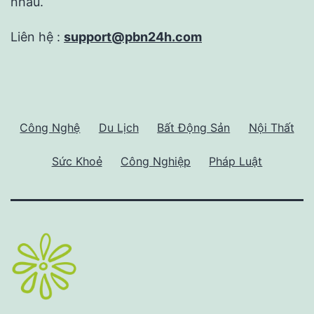
nhau.
Liên hệ :
support@pbn24h.com
Công Nghệ
Du Lịch
Bất Động Sản
Nội Thất
Sức Khoẻ
Công Nghiệp
Pháp Luật