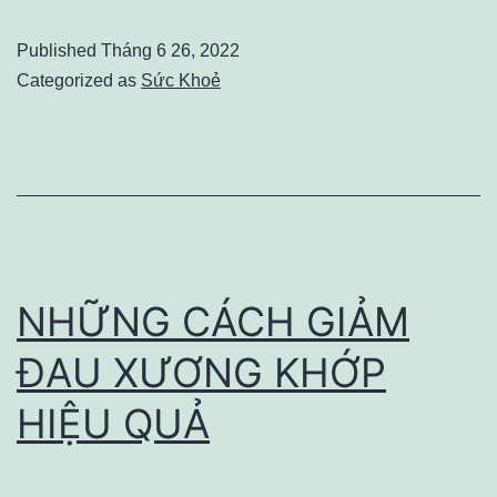
ăn
Published
Tháng 6 26, 2022
lành
Categorized as
Sức Khoẻ
mạnh
–
Cải
thiện
sinh
lý
NHỮNG CÁCH GIẢM
nam
ĐAU XƯƠNG KHỚP
giới
HIỆU QUẢ