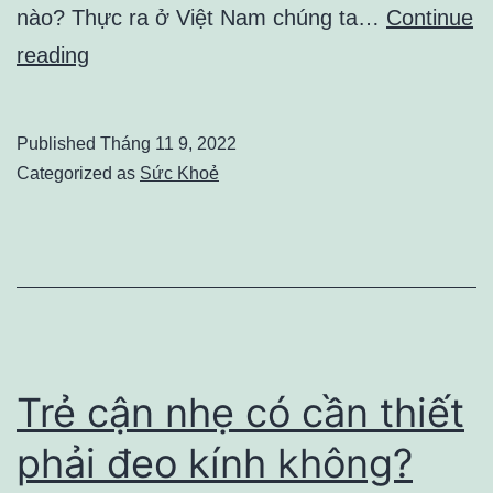
nào? Thực ra ở Việt Nam chúng ta…
Continue
Vị
reading
thuốc
đa
Published
Tháng 11 9, 2022
năng,
Categorized as
Sức Khoẻ
hiệu
quả
của
Việt
Nam
–
Trẻ cận nhẹ có cần thiết
Cây
phải đeo kính không?
Trường