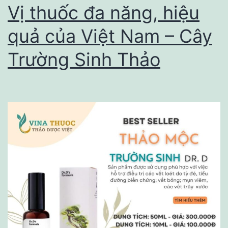
ánh
Vị thuốc đa năng, hiệu
sáng
quả của Việt Nam – Cây
xanh
Trường Sinh Thảo