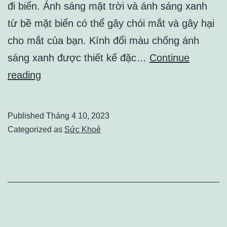
đi biển. Ánh sáng mặt trời và ánh sáng xanh
từ bề mặt biển có thể gây chói mắt và gây hại
cho mắt của bạn. Kính đổi màu chống ánh
sáng xanh được thiết kế đặc…
Continue
Đi
reading
biển
không
Published
Tháng 4 10, 2023
thể
Categorized as
Sức Khoẻ
thiếu
Kính
đổi
màu
chống