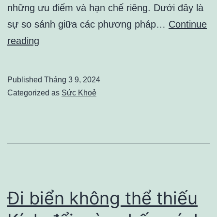
những ưu điểm và hạn chế riêng. Dưới đây là
sự so sánh giữa các phương pháp…
Continue
Xét
reading
nghiệm
giới
Published
Tháng 3 9, 2024
tính
Categorized as
Sức Khoẻ
nhanh
–
Giải
pháp
cho
sự
Đi biển không thể thiếu
tò