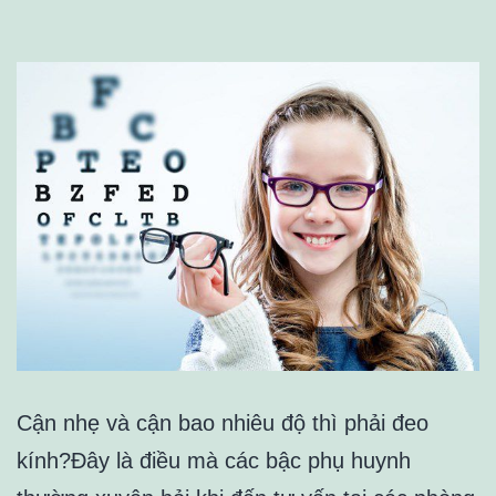
Sinh
Thảo
Cận nhẹ và cận bao nhiêu độ thì phải đeo
kính?Đây là điều mà các bậc phụ huynh