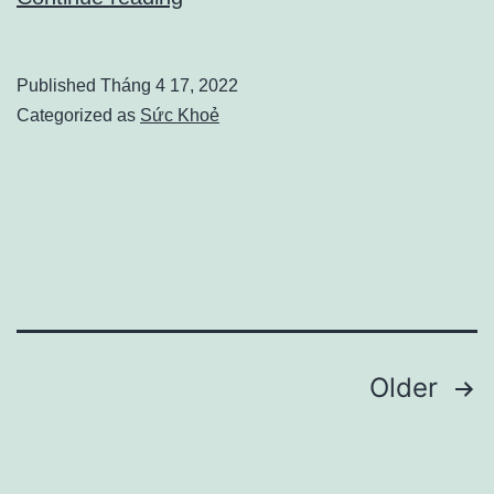
CÁCH
GIẢM
Published
Tháng 4 17, 2022
ĐAU
Categorized as
Sức Khoẻ
XƯƠNG
KHỚP
HIỆU
QUẢ
Phân
Older
trang
bài