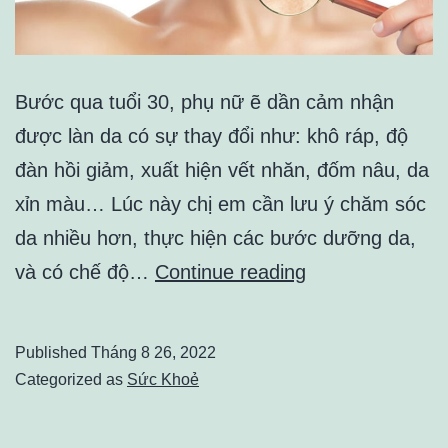
Bước qua tuổi 30, phụ nữ ẽ dần cảm nhận
được làn da có sự thay đổi như: khô ráp, độ
đàn hồi giảm, xuất hiện vết nhăn, đốm nâu, da
xỉn màu… Lúc này chị em cần lưu ý chăm sóc
da nhiều hơn, thực hiện các bước dưỡng da,
KINH
và có chế độ…
Continue reading
NGHIỆM
CHỌN
Published
Tháng 8 26, 2022
COLLAGEN
Categorized as
Sức Khoẻ
DỄ
HẤP