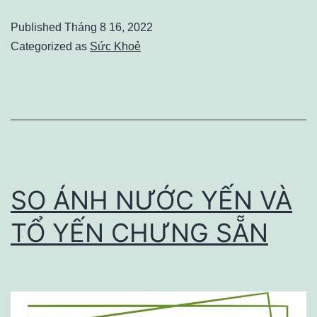
loại
Published
Tháng 8 16, 2022
thuốc
Categorized as
Sức Khoẻ
điều
trị
ung
thư
phổi
bạn
SO ÁNH NƯỚC YẾN VÀ
có
TỔ YẾN CHƯNG SẴN
thể
quan
tâm