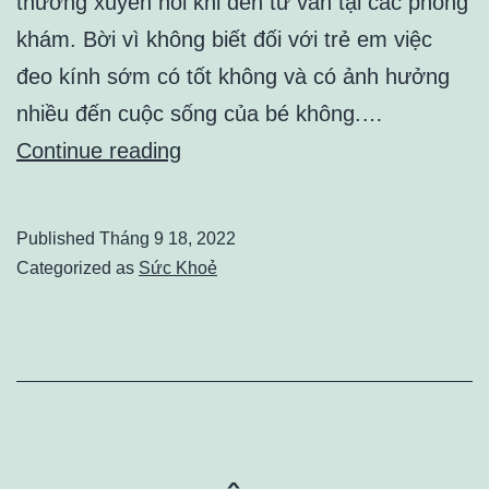
thường xuyên hỏi khi đến tư vấn tại các phòng
khám. Bời vì không biết đối với trẻ em việc
đeo kính sớm có tốt không và có ảnh hưởng
nhiều đến cuộc sống của bé không.…
Trẻ
Continue reading
cận
nhẹ
Published
Tháng 9 18, 2022
có
Categorized as
Sức Khoẻ
cần
thiết
phải
đeo
kính
không?