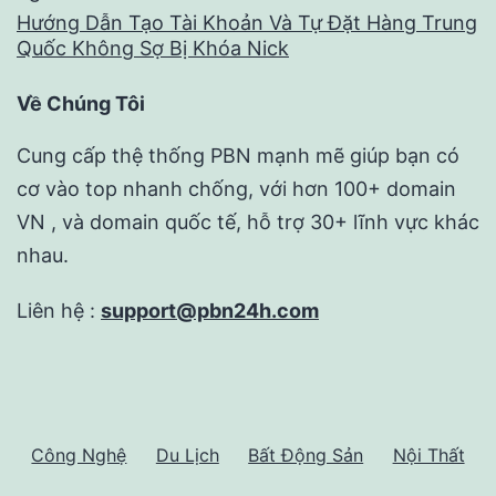
Hướng Dẫn Tạo Tài Khoản Và Tự Đặt Hàng Trung
Quốc Không Sợ Bị Khóa Nick
Về Chúng Tôi
Cung cấp thệ thống PBN mạnh mẽ giúp bạn có
cơ vào top nhanh chống, với hơn 100+ domain
VN , và domain quốc tế, hỗ trợ 30+ lĩnh vực khác
nhau.
Liên hệ :
support@pbn24h.com
Công Nghệ
Du Lịch
Bất Động Sản
Nội Thất