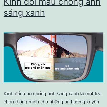
Kính đổi màu chống ánh
mò
sáng xanh
của
bạn
Kính đổi màu chống ánh sáng xanh là một lựa
chọn thông minh cho những ai thường xuyên