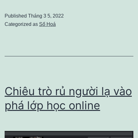
SEO
là
Published
Tháng 3 5, 2022
gì?
Categorized as
Số Hoá
Yoast
SEO
plugin
SEO
phổ
biến
Chiêu trò rủ người lạ vào
hiện
phá lớp học online
nay