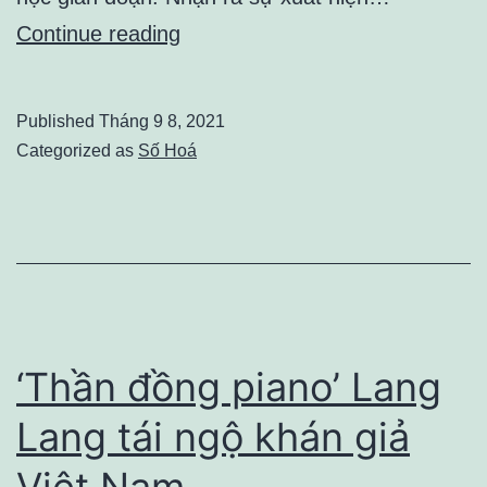
Chiêu
Continue reading
trò
rủ
Published
Tháng 9 8, 2021
người
Categorized as
Số Hoá
lạ
vào
phá
lớp
học
online
‘Thần đồng piano’ Lang
Lang tái ngộ khán giả