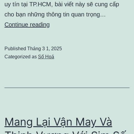
uy tín tại TP.HCM, bài viết này sẽ cung cấp
cho bạn những thông tin quan trọng…
Thay
Continue reading
Pin
iPhone
Published
Tháng 3 1, 2025
11
Categorized as
Số Hoá
TPHCM
–
Địa
Chỉ
Uy
Tín
Mang Lại Vận May Và
Và