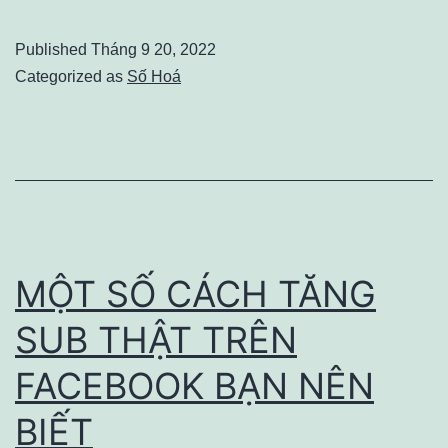
VIỆC
THỰC
Published
Tháng 9 20, 2022
SỰ
Categorized as
Số Hoá
CỦA
NHỮNG
NGƯỜI
LÀM
MARKETING
MỘT SỐ CÁCH TĂNG
SUB THẬT TRÊN
FACEBOOK BẠN NÊN
BIẾT