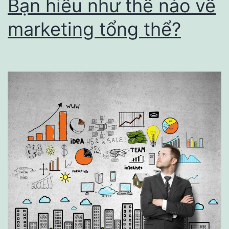
Bạn hiểu như thế nào về
BIẾT
marketing tổng thể?