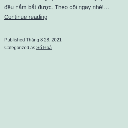
đều nắm bắt được. Theo dõi ngay nhé!…
Thông
Continue reading
tin
hữu
Published
Tháng 8 28, 2021
ích
Categorized as
Số Hoá
về
các
ứng
dụng,
công
cụ
bạn
có