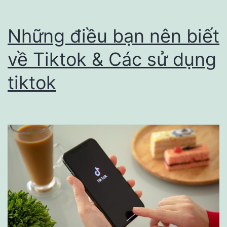
Sim
Số
Những điều bạn nên biết
Đẹp
về Tiktok & Các sử dụng
Thần
tiktok
Tài