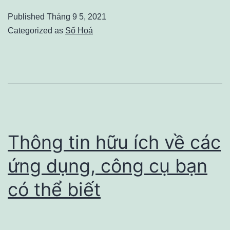
piano’
Published
Tháng 9 5, 2021
Lang
Categorized as
Số Hoá
Lang
tái
ngộ
khán
giả
Việt
Thông tin hữu ích về các
Nam
ứng dụng, công cụ bạn
có thể biết