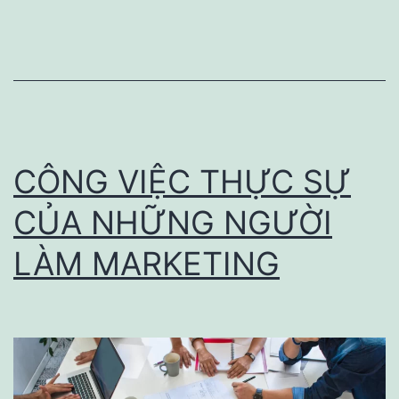
biết
về
Tiktok
&
Các
sử
CÔNG VIỆC THỰC SỰ
dụng
CỦA NHỮNG NGƯỜI
tiktok
LÀM MARKETING