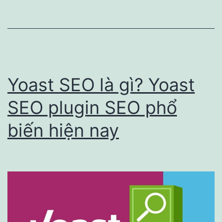
về
marketing
tổng
thể?
Yoast SEO là gì? Yoast
SEO plugin SEO phổ
biến hiện nay