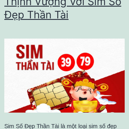
Thịnh Vượng Với Sim Số
Giá
Đẹp Thần Tài
Cả
Hợp
Lý
Sim Số Đẹp Thần Tài là một loại sim số đẹp