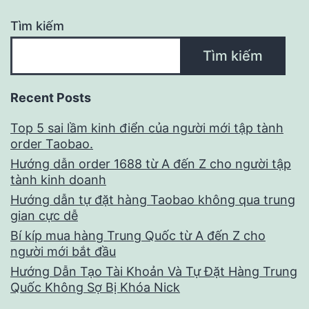
thể
Tìm kiếm
biết
Tìm kiếm
Recent Posts
Top 5 sai lầm kinh điển của người mới tập tành
order Taobao.
Hướng dẫn order 1688 từ A đến Z cho người tập
tành kinh doanh
Hướng dẫn tự đặt hàng Taobao không qua trung
gian cực dễ
Bí kíp mua hàng Trung Quốc từ A đến Z cho
người mới bắt đầu
Hướng Dẫn Tạo Tài Khoản Và Tự Đặt Hàng Trung
Quốc Không Sợ Bị Khóa Nick