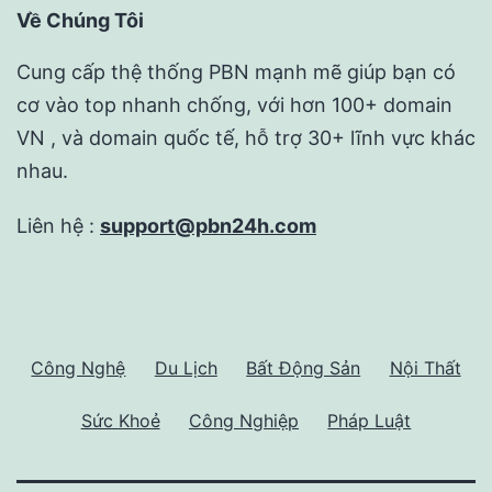
Về Chúng Tôi
Cung cấp thệ thống PBN mạnh mẽ giúp bạn có
cơ vào top nhanh chống, với hơn 100+ domain
VN , và domain quốc tế, hỗ trợ 30+ lĩnh vực khác
nhau.
Liên hệ :
support@pbn24h.com
Công Nghệ
Du Lịch
Bất Động Sản
Nội Thất
Sức Khoẻ
Công Nghiệp
Pháp Luật