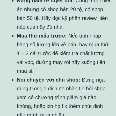
Đừng ham rẻ tuyệt đối:
Cùng một chiếc
áo nhưng có shop bán 20 tệ, có shop
bán 50 tệ. Hãy đọc kỹ phần review, tiền
nào của nấy đó nha.
Mua thử mẫu trước:
Nếu tính nhập
hàng số lượng lớn về bán, hãy mua thử
1 – 2 cái trước để kiểm tra chất lượng
vải vóc, đường may rồi hãy xuống tiền
mua sỉ.
Nói chuyện với chủ shop:
Đừng ngại
dùng Google dịch để nhắn tin hỏi shop
xem có chương trình giảm giá nào
không, hoặc xin họ fix thêm chút đỉnh
nếu mình mua nhiều.