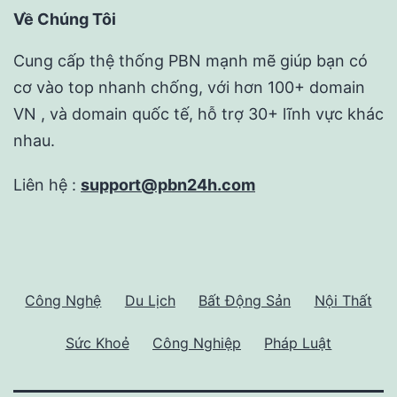
Về Chúng Tôi
Cung cấp thệ thống PBN mạnh mẽ giúp bạn có
cơ vào top nhanh chống, với hơn 100+ domain
VN , và domain quốc tế, hỗ trợ 30+ lĩnh vực khác
nhau.
Liên hệ :
support@pbn24h.com
Công Nghệ
Du Lịch
Bất Động Sản
Nội Thất
Sức Khoẻ
Công Nghiệp
Pháp Luật