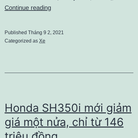
Ngành
Continue reading
công
nghiệp
Published
Tháng 9 2, 2021
ôtô
Categorized as
Xe
Việt
Nam
tự
sản
xuất
được
Honda SH350i mới giảm
những
giá một nửa, chỉ từ 146
gì?
triệu đồng