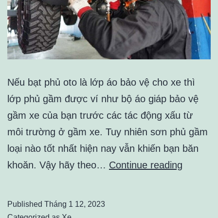
Nếu bạt phủ oto là lớp áo bảo vệ cho xe thì
lớp phủ gầm được ví như bộ áo giáp bảo vệ
gầm xe của bạn trước các tác động xấu từ
môi trường ở gầm xe. Tuy nhiên sơn phủ gầm
loại nào tốt nhất hiện nay vẫn khiến bạn băn
Một
khoăn. Vậy hãy theo…
Continue reading
số
điểm
Published
Tháng 1 12, 2023
cần
Categorized as
Xe