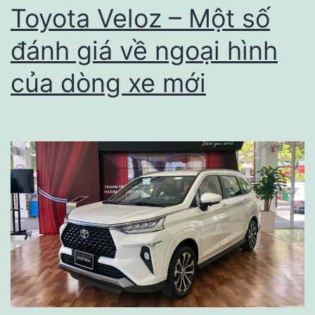
Khi
Toyota Veloz – Một số
Xe
đánh giá về ngoại hình
Hỏng
của dòng xe mới
Giữa
Đường