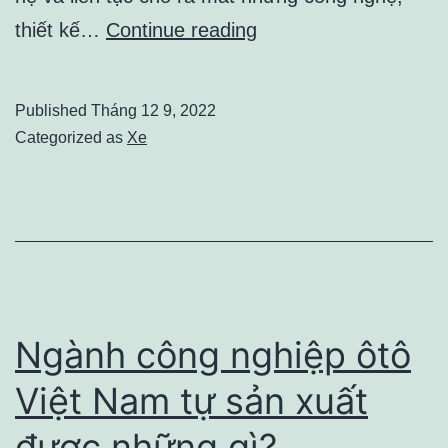
Đánh
thiết kế…
Continue reading
giá
Mazda
Published
Tháng 12 9, 2022
3
Categorized as
Xe
2022:
Nội
thất
và
khả
năng
Ngành công nghiệp ôtô
vận
Việt Nam tự sản xuất
hành
được những gì?