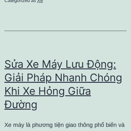
Categorized as
Xe
Taxi
Đắk
Song:
An
Toàn,
Tiết
Sửa Xe Máy Lưu Động:
Kiệm,
Giải Pháp Nhanh Chóng
Đúng
Khi Xe Hỏng Giữa
Giờ
Đường
Xe máy là phương tiện giao thông phổ biến và