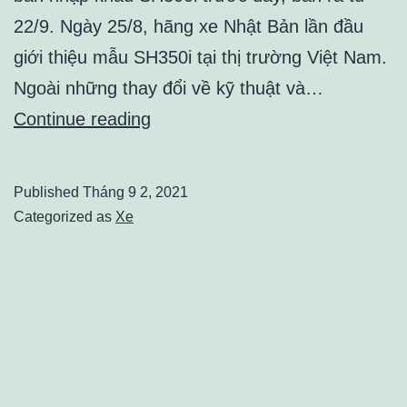
22/9. Ngày 25/8, hãng xe Nhật Bản lần đầu
giới thiệu mẫu SH350i tại thị trường Việt Nam.
Ngoài những thay đổi về kỹ thuật và…
Honda
Continue reading
SH350i
mới
Published
Tháng 9 2, 2021
giảm
Categorized as
Xe
giá
một
nửa,
chỉ
từ
146