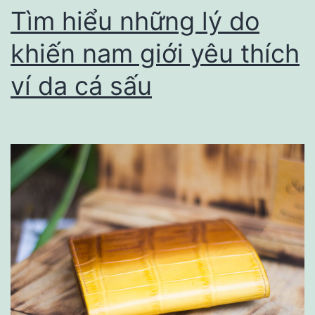
Lượng
Tìm hiểu những lý do
Cao,
khiến nam giới yêu thích
Giá
ví da cá sấu
Thành
Hợp
Lý