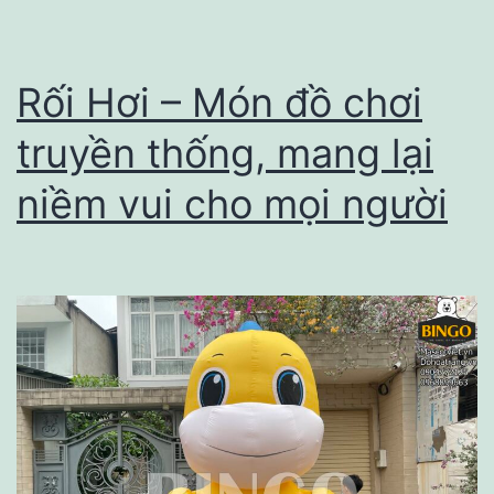
Cho
Mọi
Sự
Rối Hơi – Món đồ chơi
Kiện
truyền thống, mang lại
niềm vui cho mọi người