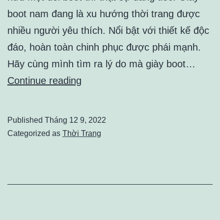
boot nam đang là xu hướng thời trang được
nhiều người yêu thích. Nổi bật với thiết kế độc
đáo, hoàn toàn chinh phục được phái mạnh.
Hãy cùng mình tìm ra lý do mà giày boot…
Giày
Continue reading
boot
nam
Published
Tháng 12 9, 2022
và
Categorized as
Thời Trang
những
nguyên
tắc
cần
biết