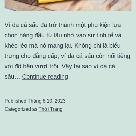
Ví da cá sấu đã trở thành một phụ kiện lựa
chọn hàng đầu từ lâu nhờ vào sự tinh tế và
khéo léo mà nó mang lại. Không chỉ là biểu
trưng cho đẳng cấp, ví da cá sấu còn nổi tiếng
với độ bền vượt trội. Vậy tại sao ví da cá
Tìm
sấu…
Continue reading
hiểu
những
Published
Tháng 8 10, 2023
lý
Categorized as
Thời Trang
do
khiến