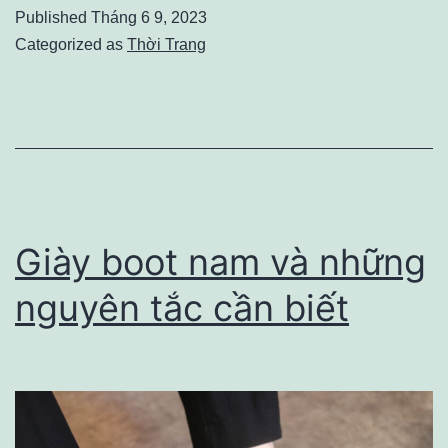
–
Published
Tháng 6 9, 2023
Món
Categorized as
Thời Trang
đồ
chơi
truyền
thống,
mang
lại
Giày boot nam và những
niềm
nguyên tắc cần biết
vui
cho
mọi
người