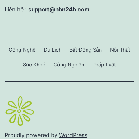
Liên hệ :
support@pbn24h.com
Công Nghệ
Du Lịch
Bất Động Sản
Nội Thất
Sức Khoẻ
Công Nghiệp
Pháp Luật
Proudly powered by
WordPress
.