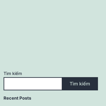
đồng
phục
ngày
càng
tăng?
Lý
do
đằng
sau
Tìm kiếm
đó
Tìm kiếm
Recent Posts