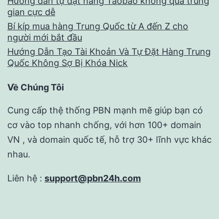
Hướng dẫn tự đặt hàng Taobao không qua trung
gian cực dễ
Bí kíp mua hàng Trung Quốc từ A đến Z cho
người mới bắt đầu
Hướng Dẫn Tạo Tài Khoản Và Tự Đặt Hàng Trung
Quốc Không Sợ Bị Khóa Nick
Về Chúng Tôi
Cung cấp thệ thống PBN mạnh mẽ giúp bạn có
cơ vào top nhanh chống, với hơn 100+ domain
VN , và domain quốc tế, hỗ trợ 30+ lĩnh vực khác
nhau.
Liên hệ :
support@pbn24h.com