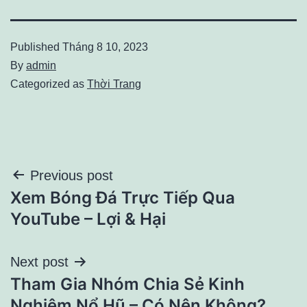
Published
Tháng 8 10, 2023
By
admin
Categorized as
Thời Trang
Điều
Previous post
Xem Bóng Đá Trực Tiếp Qua
hướng
YouTube – Lợi & Hại
bài
Next post
viết
Tham Gia Nhóm Chia Sẻ Kinh
Nghiệm Nổ Hũ – Có Nên Không?