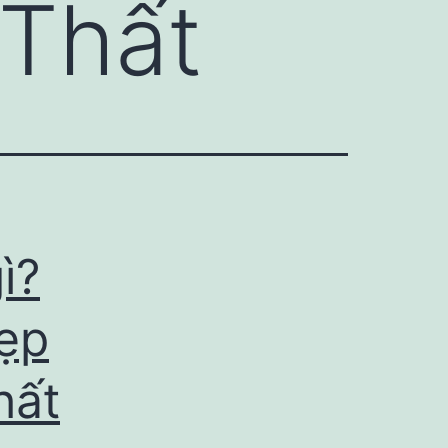
 Thất
ì?
đẹp
hất