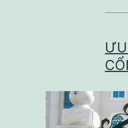
ƯU
CỔ