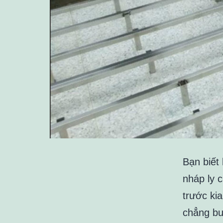
Bạn biết
nháp ly 
trước kia
chẳng bu