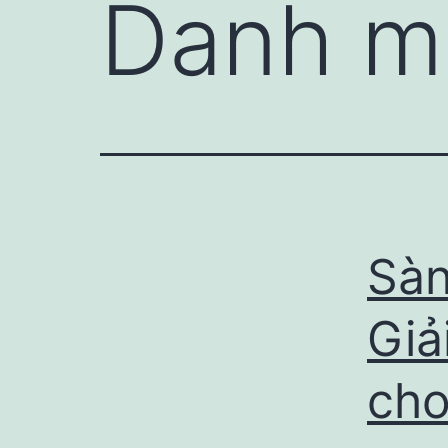
Danh m
Sàn
Giả
cho