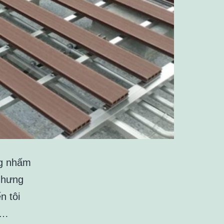
ng nhấm
Nhưng
n tôi
c…