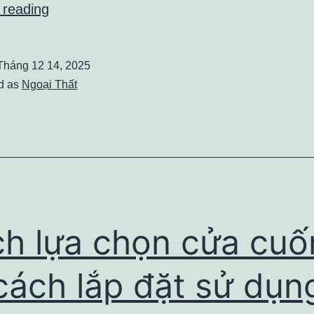
Sàn
 reading
nhựa
ngoài
Tháng 12 14, 2025
trời
d as
Ngoại Thất
là
gì?
Giải
pháp
lát
sàn
h lựa chọn cửa cuố
bền
đẹp
cách lắp đặt sử dụn
cho