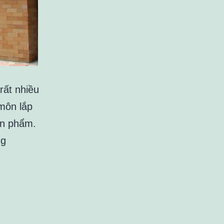
rất nhiều
 môn lắp
ản phẩm.
Cách
ng
lựa
chọn
cửa
cuốn