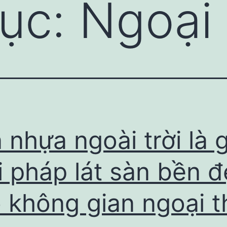
ục:
Ngoại
 nhựa ngoài trời là g
i pháp lát sàn bền 
 không gian ngoại t