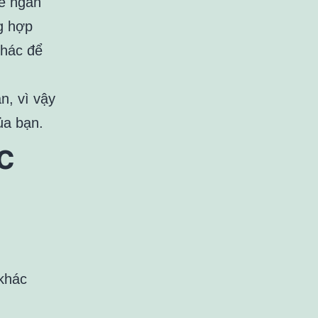
hể ngăn
g hợp
khác để
n, vì vậy
ủa bạn.
c
 khác