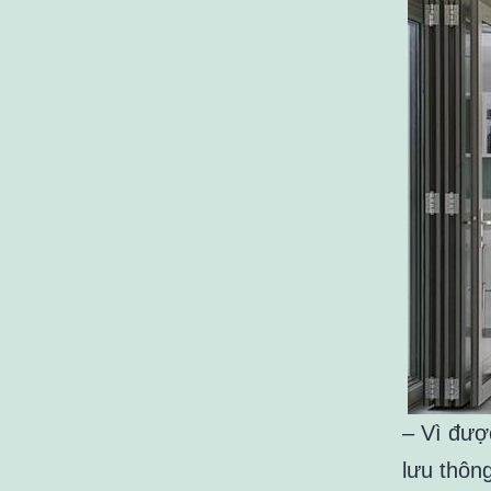
– Vì đượ
lưu thôn