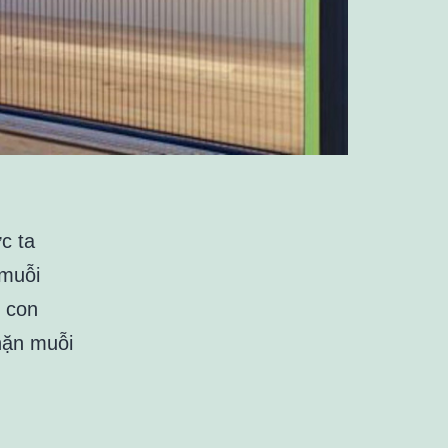
c ta
 muỗi
o con
hặn muỗi