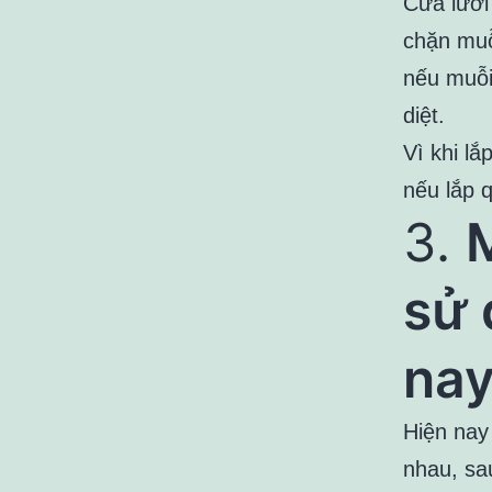
Cửa lưới
chặn muỗ
nếu muỗi
diệt.
Vì khi lắ
nếu lắp 
3.
sử 
nay
Hiện nay 
nhau, sa