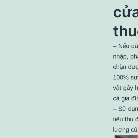
cửa
thu
– Nếu dù
nhập, ph
chặn đượ
100% sự 
vật gây 
cả gia đì
– Sử dụn
tiêu thụ 
lượng của