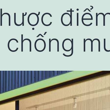
nhược điể
i chống m