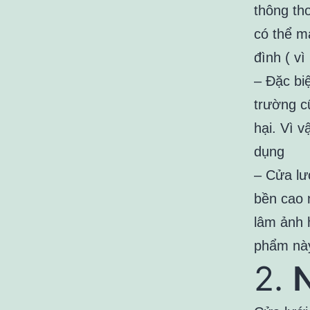
thông th
có thể m
đình ( vì
– Đặc bi
trường c
hại. Vì 
dụng
– Cửa lư
bền cao 
lâm ảnh 
phẩm này
2.