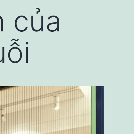
m của
uỗi