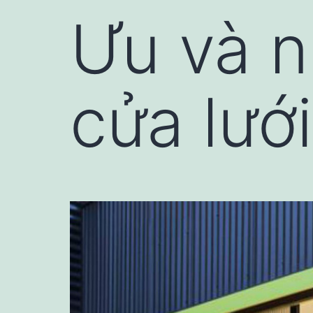
Ưu và 
cửa lướ