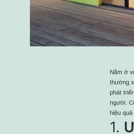
Nằm ở vù
thường xu
phát tri
người. C
hiệu quả
1.
Ư