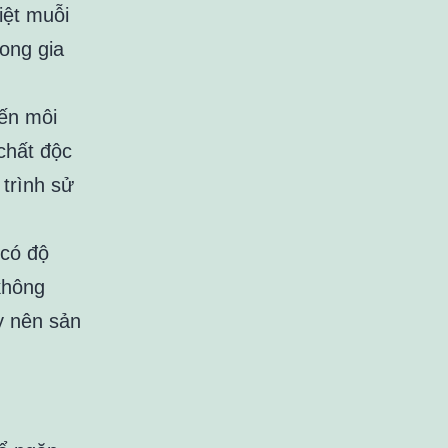
iệt muỗi
ong gia
đến môi
chất độc
 trình sử
 có độ
không
y nên sản