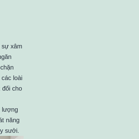
c sự xâm
 ngăn
 chặn
các loài
 đối cho
t lượng
oát năng
y sưởi.