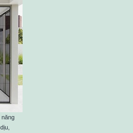
ả năng
dịu,