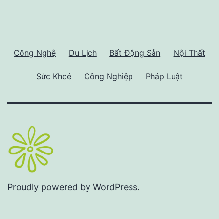
Công Nghệ
Du Lịch
Bất Động Sản
Nội Thất
Sức Khoẻ
Công Nghiệp
Pháp Luật
Proudly powered by
WordPress
.