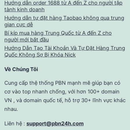
Hướng dẫn order 1688 từ A đến Z cho người tập
tành kinh doanh
Hướng dẫn tự đặt hàng Taobao không qua trung
gian cực dễ
Bí kíp mua hàng Trung Quốc từ A đến Z cho
người mới bắt đầu
Hướng Dẫn Tạo Tài Khoản Và Tự Đặt Hàng Trung
Quốc Không Sợ Bị Khóa Nick
Về Chúng Tôi
Cung cấp thệ thống PBN mạnh mẽ giúp bạn có
cơ vào top nhanh chống, với hơn 100+ domain
VN , và domain quốc tế, hỗ trợ 30+ lĩnh vực khác
nhau.
Liên hệ :
support@pbn24h.com