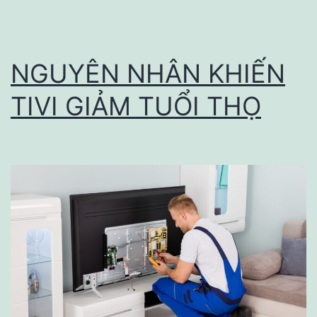
SMC
được
ưa
NGUYÊN NHÂN KHIẾN
chuộng
TIVI GIẢM TUỔI THỌ
nhất
hiện
nay?