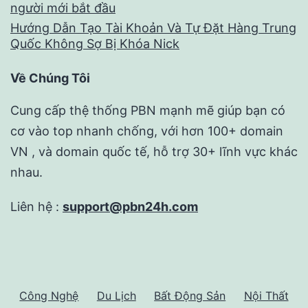
người mới bắt đầu
Hướng Dẫn Tạo Tài Khoản Và Tự Đặt Hàng Trung
Quốc Không Sợ Bị Khóa Nick
Về Chúng Tôi
Cung cấp thệ thống PBN mạnh mẽ giúp bạn có
cơ vào top nhanh chống, với hơn 100+ domain
VN , và domain quốc tế, hỗ trợ 30+ lĩnh vực khác
nhau.
Liên hệ :
support@pbn24h.com
Công Nghệ
Du Lịch
Bất Động Sản
Nội Thất