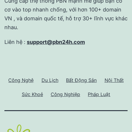
Cung cấp thệ thống PBN mạnh mẽ giúp bạn có
cơ vào top nhanh chống, với hơn 100+ domain
VN , và domain quốc tế, hỗ trợ 30+ lĩnh vực khác
nhau.
Liên hệ :
support@pbn24h.com
Công Nghệ
Du Lịch
Bất Động Sản
Nội Thất
Sức Khoẻ
Công Nghiệp
Pháp Luật