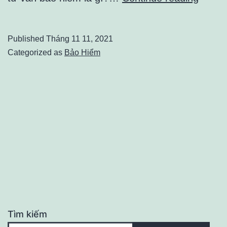
vấn
bảo
Published
Tháng 11 11, 2021
hiểm
Categorized as
Bảo Hiểm
có
gì
hot
khiến
giới
trẻ
quan
tâm?
Tìm kiếm