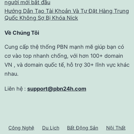
người mới bắt đầu
Hướng Dẫn Tạo Tài Khoản Và Tự Đặt Hàng Trung
Quốc Không Sợ Bị Khóa Nick
Về Chúng Tôi
Cung cấp thệ thống PBN mạnh mẽ giúp bạn có
cơ vào top nhanh chống, với hơn 100+ domain
VN , và domain quốc tế, hỗ trợ 30+ lĩnh vực khác
nhau.
Liên hệ :
support@pbn24h.com
Công Nghệ
Du Lịch
Bất Động Sản
Nội Thất