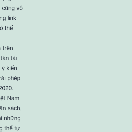
g cũng vô
ng link
ó thể
 trên
tán tài
 ý kiến
rái phép
 2020.
iệt Nam
gân sách,
hỉ những
g thể tự