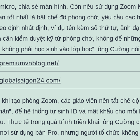
t micro, chia sẻ màn hình. Còn nếu sử dụng Zoom 
n tốt nhất là bật chế độ phòng chờ, yêu cầu các h
eo định nhất định, ví dụ tên kèm số thứ tự, ảnh đại
n cần kiểm duyệt kỹ từ phòng chờ, không để nhữn
ạ, không phải học sinh vào lớp học”, ông Cường nói
/premiumvnblog.net/
/globalsaigon24.com/
, khi tạo phòng Zoom, các giáo viên nên tắt chế độ
hân”, để hệ thống tự sinh ID và mật khẩu cho mỗi 
u. Thực tế trong quá trình triển khai, ông Cường c
 nơi sử dụng bản Pro, nhưng người tổ chức không 