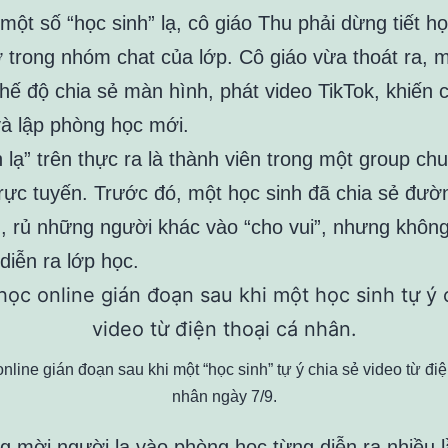
một số “học sinh” lạ, cô giáo Thu phải dừng tiết h
 trong nhóm chat của lớp. Cô giáo vừa thoát ra, 
chế độ chia sẻ màn hình, phát video TikTok, khiến 
và lập phòng học mới.
 lạ” trên thực ra là thành viên trong một group ch
trực tuyến. Trước đó, một học sinh đã chia sẻ đườn
, rủ những người khác vào “cho vui”, nhưng không 
diễn ra lớp học.
nline gián đoạn sau khi một “học sinh” tự ý chia sẻ video từ điệ
nhân ngày 7/9.
ng mời người lạ vào phòng học từng diễn ra nhiều l