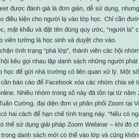
et được đánh giá là đơn giản, dễ sử dụng, nhưn
tạo điều kiện cho người lạ vào lớp học. Chỉ cần đườ
c, mật khẩu và đặt tên đúng quy ước, “người lạ” c
o viên tưởng là học sinh và duyệt cho vào.
chặn tình trạng “phá lớp”, thành viên các hội nhóm
hội kêu gọi nhau lập danh sách những người phát 
p học để gửi nhà trường có liên quan xử lý. Một số
 cần báo cáo để Facebook xóa các nhóm chia sẻ t
online. Nhiều nhóm trong số này đã tồn tại từ năm
Tuấn Cường, đại diện đơn vị phân phối Zoom tại V
 có hai cách để hạn chế tình trạng này. “Nếu có n
có thể sử dụng giải pháp Zoom Webinar – khi đó c
 trong danh sách mới có thể vào lớp và cũng khôn