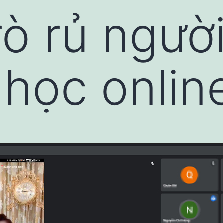
rò rủ người
 học onlin