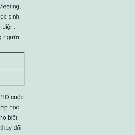
Meeting,
ọc sinh
 diện.
g người
.
 “ID cuộc
lớp học
ho biết
thay đổi