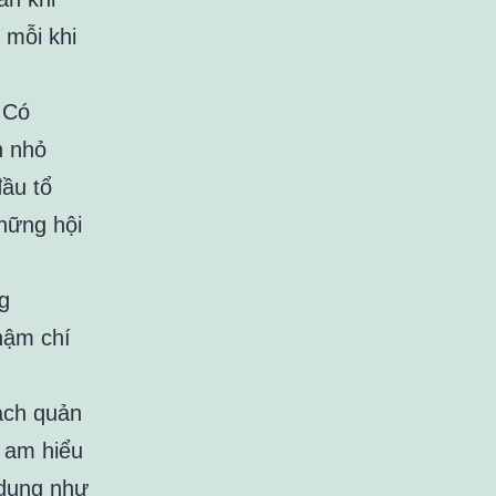
 mỗi khi
 Có
h nhỏ
đầu tổ
những hội
g
hậm chí
ách quản
t am hiểu
 dụng như