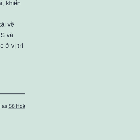
i, khiến
ải về
OS và
 ở vị trí
d as
Số Hoá