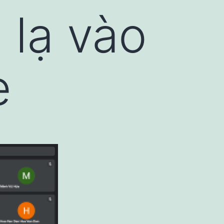
 lạ vào
e