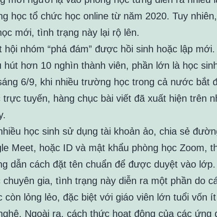
ng học tổ chức học online từ năm 2020. Tuy nhiên,
ọc mới, tình trạng này lại rộ lên.
t hội nhóm “phá đám” được hồi sinh hoặc lập mới.
 hút hơn 10 nghìn thành viên, phần lớn là học sin
sáng 6/9, khi nhiều trường học trong cả nước bắt 
trực tuyến, hàng chục bài viết đã xuất hiện trên 
y.
 nhiều học sinh sử dụng tài khoản ảo, chia sẻ đườn
gle Meet, hoặc ID và mật khẩu phòng học Zoom, t
g dẫn cách đặt tên chuẩn để được duyệt vào lớp.
 chuyên gia, tình trạng này diễn ra một phần do c
c còn lỏng lẻo, đặc biệt với giáo viên lớn tuổi vốn í
nghệ. Ngoài ra, cách thức hoạt động của các ứng