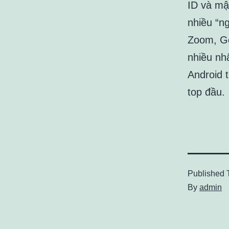
ID và mậ
nhiều “n
Zoom, Go
nhiều nh
Android t
top đầu.
Published
By
admin