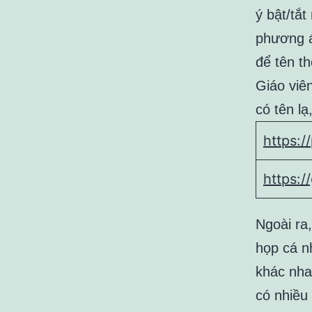
ý bật/tắ
phương á
để tên th
Giáo viê
có tên l
https:/
https:/
Ngoài ra
họp cá n
khác nha
có nhiều