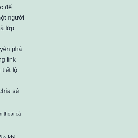
ọc để
một người
cả lớp
uyên phá
g link
tiết lộ
n thoại cá
ần khi