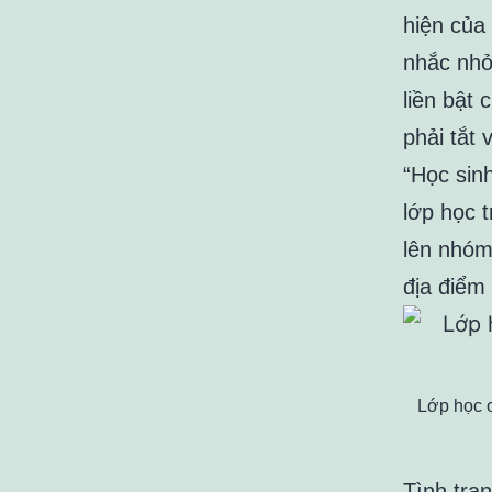
hiện của 
nhắc nhở
liền bật 
phải tắt 
“Học sinh
lớp học 
lên nhóm
địa điểm 
Lớp học o
Tình trạ