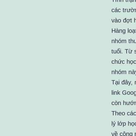
các trườ
vào đợt h
Hàng loạ
nhóm thu
tuổi. Từ 
chức học 
nhóm nà
Tại đây,
link Goo
còn hướn
Theo các
lý lớp họ
về công 