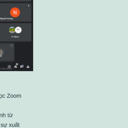
học Zoom
.
ình từ
 sự xuất