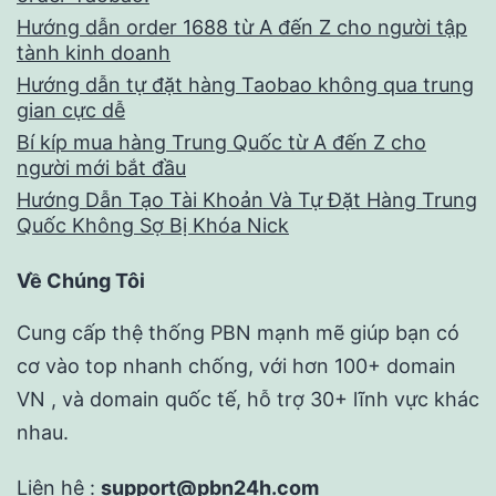
Hướng dẫn order 1688 từ A đến Z cho người tập
tành kinh doanh
Hướng dẫn tự đặt hàng Taobao không qua trung
gian cực dễ
Bí kíp mua hàng Trung Quốc từ A đến Z cho
người mới bắt đầu
Hướng Dẫn Tạo Tài Khoản Và Tự Đặt Hàng Trung
Quốc Không Sợ Bị Khóa Nick
Về Chúng Tôi
Cung cấp thệ thống PBN mạnh mẽ giúp bạn có
cơ vào top nhanh chống, với hơn 100+ domain
VN , và domain quốc tế, hỗ trợ 30+ lĩnh vực khác
nhau.
Liên hệ :
support@pbn24h.com