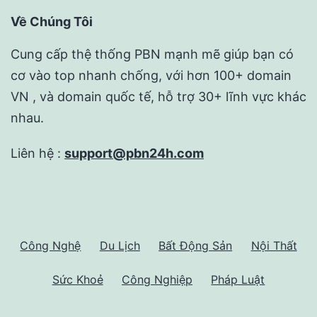
Về Chúng Tôi
Cung cấp thệ thống PBN mạnh mẽ giúp bạn có
cơ vào top nhanh chống, với hơn 100+ domain
VN , và domain quốc tế, hỗ trợ 30+ lĩnh vực khác
nhau.
Liên hệ :
support@pbn24h.com
Công Nghệ
Du Lịch
Bất Động Sản
Nội Thất
Sức Khoẻ
Công Nghiệp
Pháp Luật