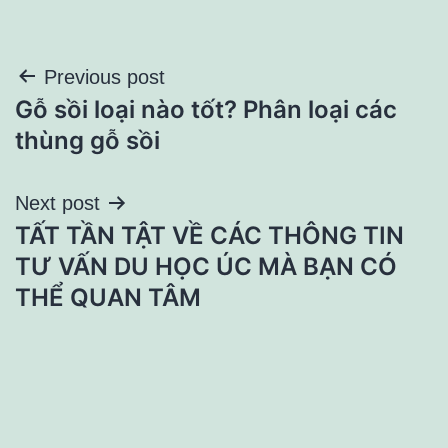
Điều
Previous post
Gỗ sồi loại nào tốt? Phân loại các
hướng
thùng gỗ sồi
bài
Next post
viết
TẤT TẦN TẬT VỀ CÁC THÔNG TIN
TƯ VẤN DU HỌC ÚC MÀ BẠN CÓ
THỂ QUAN TÂM