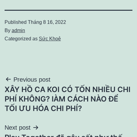
Published
Tháng 8 16, 2022
By
admin
Categorized as
Sức Khoẻ
Điều
Previous post
XÂY HỒ CA KOI CÓ TỐN NHIỀU CHI
hướng
PHÍ KHÔNG? lÀM CÁCH NÀO ĐỂ
bài
TỐI ƯU HÓA CHI PHÍ?
viết
Next post