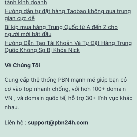
tành kinh doanh
Hướng dẫn tự đặt hàng Taobao không qua trung
gian cực dễ
Bí kíp mua hàng Trung Quốc từ A đến Z cho
người mới bắt đầu
Hướng Dẫn Tạo Tài Khoản Và Tự Đặt Hàng Trung
Quốc Không Sợ Bị Khóa Nick
Về Chúng Tôi
Cung cấp thệ thống PBN mạnh mẽ giúp bạn có
cơ vào top nhanh chống, với hơn 100+ domain
VN , và domain quốc tế, hỗ trợ 30+ lĩnh vực khác
nhau.
Liên hệ :
support@pbn24h.com