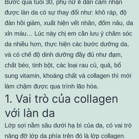
Bước qua tuổi 30, phụ nữ ẽ dần cảm nhận
được làn da có sự thay đổi như: khô ráp, độ
đàn hồi giảm, xuất hiện vết nhăn, đốm nâu, da
xỉn màu… Lúc này chị em cần lưu ý chăm sóc
da nhiều hơn, thực hiện các bước dưỡng da,
và có chế độ dinh dưỡng đầy đủ như đạm,
chất béo, tinh bột, các loại rau củ, quả, bổ
sung vitamin, khoáng chất và collagen thì mới
làm chậm được qua trình lão hóa.
1. Vai trò của collagen
với làn da
Lớp sợi nằm sâu dưới hạ bì của da, có vai trò
nâng đỡ lớp da phía trên đó là lớp collagen.