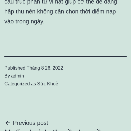
cấu trúc phân tử vi hạt giúp cơ thể dễ dàng
hấp thu nên không cần chọn thời điểm nạp
vào trong ngày.
Published
Tháng 8 26, 2022
By
admin
Categorized as
Sức Khoẻ
Điều
Previous post