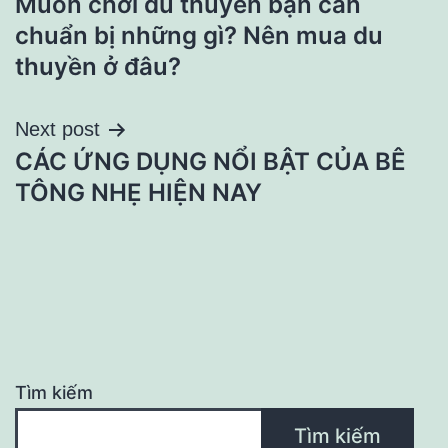
Muốn chơi du thuyền bạn cần
hướng
chuẩn bị những gì? Nên mua du
bài
thuyền ở đâu?
viết
Next post
CÁC ỨNG DỤNG NỔI BẬT CỦA BÊ
TÔNG NHẸ HIỆN NAY
Tìm kiếm
Tìm kiếm