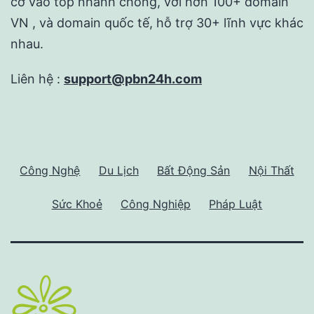
cơ vào top nhanh chống, với hơn 100+ domain
VN , và domain quốc tế, hỗ trợ 30+ lĩnh vực khác
nhau.
Liên hệ :
support@pbn24h.com
Công Nghệ
Du Lịch
Bất Động Sản
Nội Thất
Sức Khoẻ
Công Nghiệp
Pháp Luật