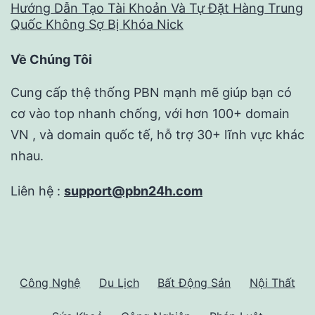
Hướng Dẫn Tạo Tài Khoản Và Tự Đặt Hàng Trung
Quốc Không Sợ Bị Khóa Nick
Về Chúng Tôi
Cung cấp thệ thống PBN mạnh mẽ giúp bạn có
cơ vào top nhanh chống, với hơn 100+ domain
VN , và domain quốc tế, hỗ trợ 30+ lĩnh vực khác
nhau.
Liên hệ :
support@pbn24h.com
Công Nghệ
Du Lịch
Bất Động Sản
Nội Thất