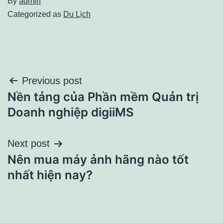
By
admin
Categorized as
Du Lịch
Điều
Previous post
Nền tảng của Phần mềm Quản trị
hướng
Doanh nghiệp digiiMS
bài
Next post
viết
Nên mua máy ảnh hãng nào tốt
nhất hiện nay?