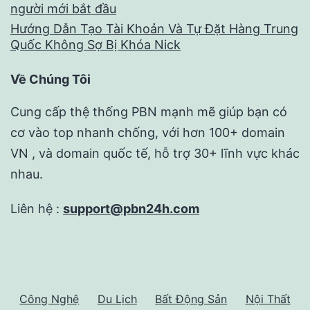
người mới bắt đầu
Hướng Dẫn Tạo Tài Khoản Và Tự Đặt Hàng Trung
Quốc Không Sợ Bị Khóa Nick
Về Chúng Tôi
Cung cấp thệ thống PBN mạnh mẽ giúp bạn có
cơ vào top nhanh chống, với hơn 100+ domain
VN , và domain quốc tế, hỗ trợ 30+ lĩnh vực khác
nhau.
Liên hệ :
support@pbn24h.com
Công Nghệ
Du Lịch
Bất Động Sản
Nội Thất