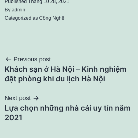
Published
Tháng 10 28, 2021
By
admin
Categorized as
Công Nghệ
Điều
Previous post
Khách sạn ở Hà Nội – Kinh nghiệm
hướng
đặt phòng khi du lịch Hà Nội
bài
Next post
viết
Lựa chọn những nhà cái uy tín năm
2021