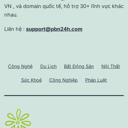
VN , và domain quốc tế, hỗ trợ 30+ lĩnh vực khác
nhau.
Liên hệ :
support@pbn24h.com
Công Nghệ
Du Lịch
Bất Động Sản
Nội Thất
Sức Khoẻ
Công Nghiệp
Pháp Luật