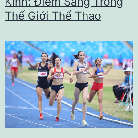
Kinh: Điểm Sáng Trong
Thuật
Thế Giới Thể Thao