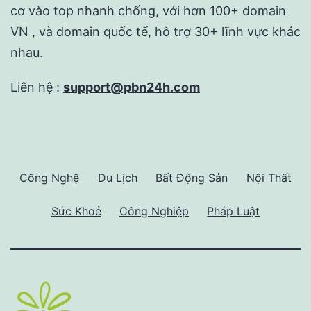
cơ vào top nhanh chống, với hơn 100+ domain
VN , và domain quốc tế, hỗ trợ 30+ lĩnh vực khác
nhau.
Liên hệ :
support@pbn24h.com
Công Nghệ
Du Lịch
Bất Động Sản
Nội Thất
Sức Khoẻ
Công Nghiệp
Pháp Luật