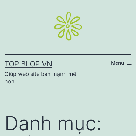
Skip
to
content
TOP BLOP VN
Menu
Giúp web site bạn mạnh mẽ
hơn
Danh mục: