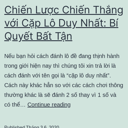
Thể
Chiến Lược Chiến Thắng
Thao
với Cặp Lô Duy Nhất: Bí
Esports
Quyết Bất Tận
Nếu bạn hỏi cách đánh lô đề đang thịnh hành
trong giới hiện nay thì chúng tôi xin trả lời là
cách đánh với tên gọi là “cặp lô duy nhất”.
Cách này khác hẳn so với các cách chơi thông
thường khác là sẽ đánh 2 số thay vì 1 số và
Chiến
có thể…
Continue reading
Lược
Chiến
Published
Tháng 3 6, 2020