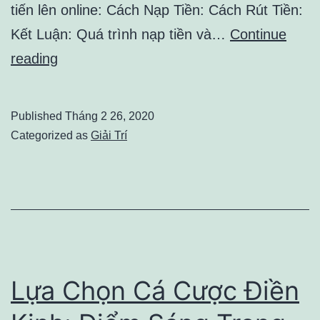
tiến lên online: Cách Nạp Tiền: Cách Rút Tiền:
Kết Luận: Quá trình nạp tiền và…
Continue
Game
reading
Tiến
Lên
Published
Tháng 2 26, 2020
Online:
Categorized as
Giải Trí
Thách
Thức
Mọi
Kỹ
Năng
và
Lựa Chọn Cá Cược Điền
Chiến