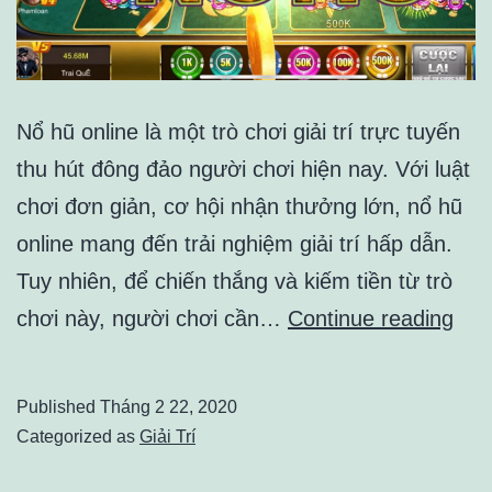
Nổ hũ online là một trò chơi giải trí trực tuyến
thu hút đông đảo người chơi hiện nay. Với luật
chơi đơn giản, cơ hội nhận thưởng lớn, nổ hũ
online mang đến trải nghiệm giải trí hấp dẫn.
Tuy nhiên, để chiến thắng và kiếm tiền từ trò
Sức
chơi này, người chơi cần…
Continue reading
Hút
Mạ
Published
Tháng 2 22, 2020
Mẽ
Categorized as
Giải Trí
của