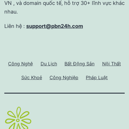
VN , và domain quốc tế, hỗ trợ 30+ lĩnh vực khác
nhau.
Liên hệ :
support@pbn24h.com
Công Nghệ
Du Lịch
Bất Động Sản
Nội Thất
Sức Khoẻ
Công Nghiệp
Pháp Luật