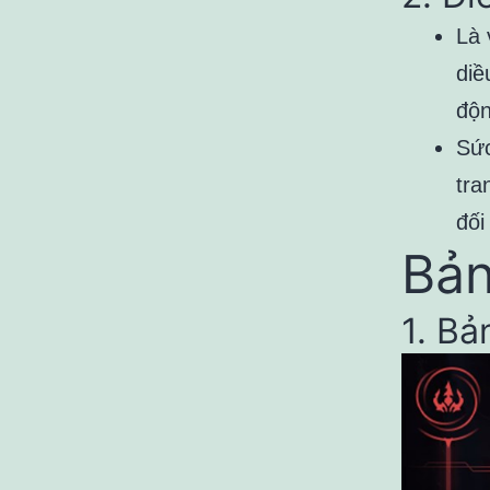
Là 
diề
độn
Sức
tra
đối
Bản
1. B