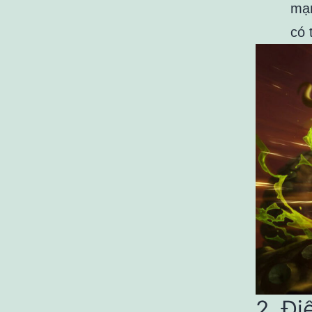
mạn
có 
2. Đ