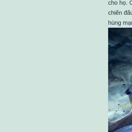
cho họ. 
chiến đấ
hùng mạ