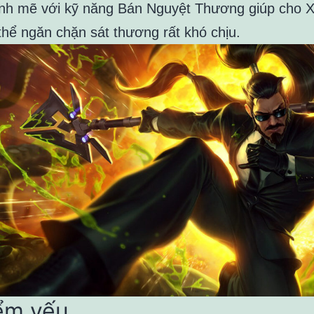
h mẽ với kỹ năng Bán Nguyệt Thương giúp cho X
thể ngăn chặn sát thương rất khó chịu.
iểm yếu