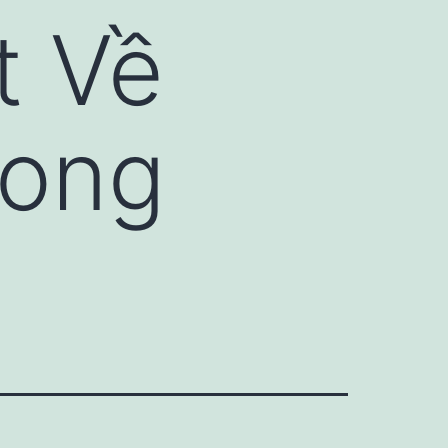
t Về
rong