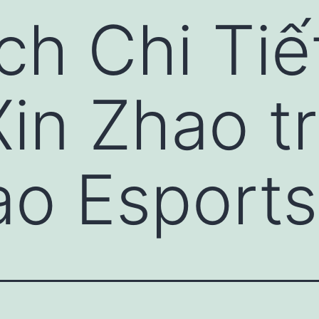
ch Chi Tiế
in Zhao t
o Esports