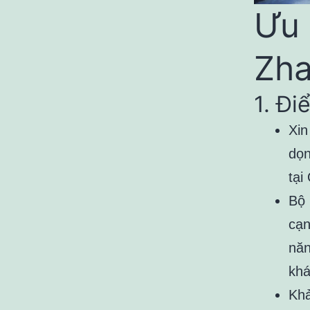
Ưu 
Zh
1. Đ
Xin
dọn
tại
Bộ 
cạn
năn
khá
Khả