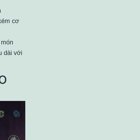
ả
 kém cơ
c món
u dài với
o