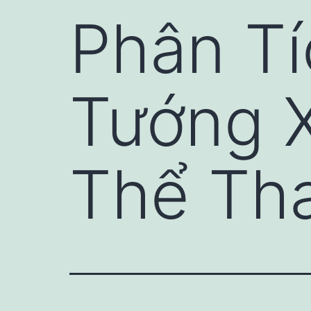
Phân Tí
Tướng X
Thể Tha