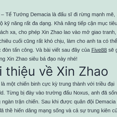
 – Tể Tướng Demacia là đấu sĩ đi rừng mạnh mẽ, 
ộ kỹ năng rất đa dạng. Khả năng tiếp cận mục tiêu
ách xa, cho phép Xin Zhao lao vào mở giao tranh,
chiêu cuối cũng rất khó chịu, làm cho anh ta có th
 đòn tấn công. Và bài viết sau đây của
Five88
sẽ g
ớng Xin Zhao siêu bá đạo này nhé!
i thiệu về Xin Zhao
là một chiến binh cực kỳ trung thành với triều đại
eld. Từng bị đày vào trường đấu Noxus, anh đã sốn
 ngàn trận chiến. Sau khi được quân đội Demacia 
đã thề hiến dâng mạng sống và cả sự trung kiên c