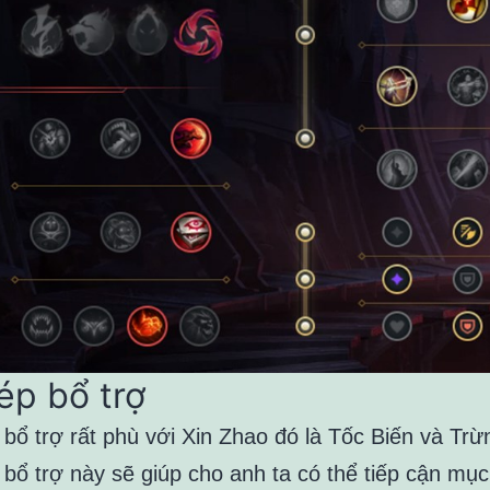
ép bổ trợ
 bổ trợ rất phù với Xin Zhao đó là Tốc Biến và Trừ
bổ trợ này sẽ giúp cho anh ta có thể tiếp cận mục