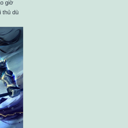
o giờ
 thủ dù