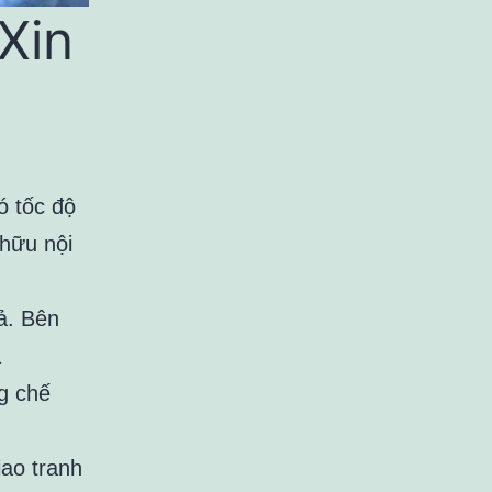
Xin
ó tốc độ
 hữu nội
ả. Bên
ả
g chế
iao tranh