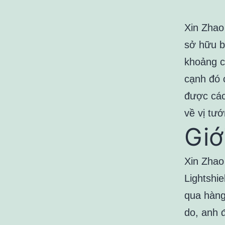
Xin Zhao
sở hữu b
khoảng c
cạnh đó 
được các
về vị tư
Giớ
Xin Zhao 
Lightshi
qua hàng
do, anh 