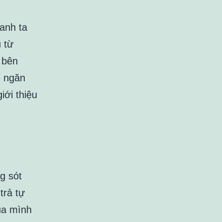
anh ta
 từ
 bên
ể ngăn
iới thiệu
g sót
trả tự
ủa mình