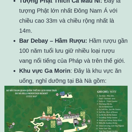
Tượng Phật Thích Ca Mâu Ni:
Đây là
tượng Phật lớn nhất Đông Nam Á với
chiều cao 33m và chiều rộng nhất là
14m.
Bar Debay – Hầm Rượu:
Hầm rượu gần
100 năm tuổi lưu giữ nhiều loại rượu
vang nổi tiếng của Pháp và trên thế giới.
Khu vực Ga Morin
: Đây là khu vực ăn
uống, nghỉ dưỡng tại Bà Nà gồm: