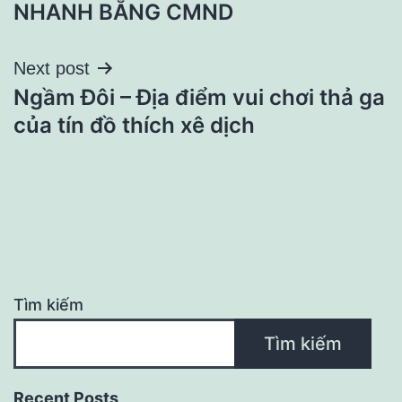
bài
NHANH BẰNG CMND
viết
Next post
Ngầm Đôi – Địa điểm vui chơi thả ga
của tín đồ thích xê dịch
Tìm kiếm
Tìm kiếm
Recent Posts