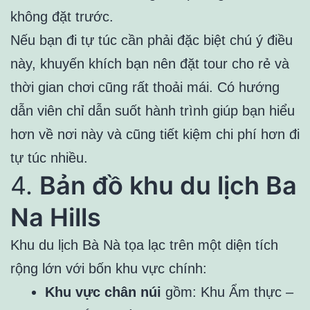
không đặt trước.
Nếu bạn đi tự túc cần phải đặc biệt chú ý điều
này, khuyến khích bạn nên đặt tour cho rẻ và
thời gian chơi cũng rất thoải mái. Có hướng
dẫn viên chỉ dẫn suốt hành trình giúp bạn hiểu
hơn về nơi này và cũng tiết kiệm chi phí hơn đi
tự túc nhiều.
4.
Bản đồ khu du lịch Ba
Na Hills
Khu du lịch Bà Nà tọa lạc trên một diện tích
rộng lớn với bốn khu vực chính:
Khu vực chân núi
gồm: Khu Ẩm thực –