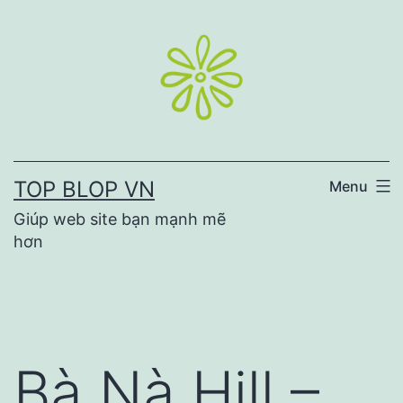
Skip
to
content
TOP BLOP VN
Menu
Giúp web site bạn mạnh mẽ
hơn
Bà Nà Hill –