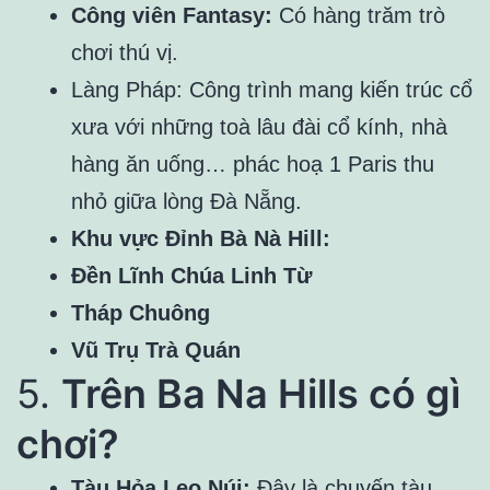
Công viên Fantasy:
Có hàng trăm trò
chơi thú vị.
Làng Pháp: Công trình mang kiến trúc cổ
xưa với những toà lâu đài cổ kính, nhà
hàng ăn uống… phác hoạ 1 Paris thu
nhỏ giữa lòng Đà Nẵng.
Khu vực Đỉnh Bà Nà Hill:
Đền Lĩnh Chúa Linh Từ
Tháp Chuông
Vũ Trụ Trà Quán
5.
Trên Ba Na Hills có gì
chơi?
Tàu Hỏa Leo Núi:
Đây là chuyến tàu