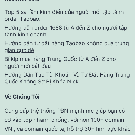
Top 5 sai lầm kinh điển của người mới tập tành
order Taobao.
Hướng dẫn order 1688 từ A đến Z cho người tập
tành kinh doanh
Hướng dẫn tự đặt hàng Taobao không qua trung
gian cực dễ
Bí kíp mua hàng Trung Quốc từ A đến Z cho
người mới bắt đầu
Hướng Dẫn Tạo Tài Khoản Và Tự Đặt Hàng Trung
Quốc Không Sợ Bị Khóa Nick
Về Chúng Tôi
Cung cấp thệ thống PBN mạnh mẽ giúp bạn có
cơ vào top nhanh chống, với hơn 100+ domain
VN , và domain quốc tế, hỗ trợ 30+ lĩnh vực khác