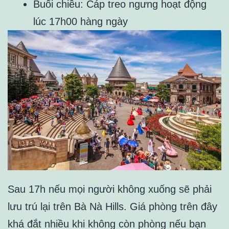
Buổi chiều: Cáp treo ngưng hoạt động
lúc 17h00 hàng ngày
Sau 17h nếu mọi người không xuống sẽ phải
lưu trú lại trên Bà Nà Hills. Giá phòng trên đây
khá đắt nhiều khi không còn phòng nếu bạn