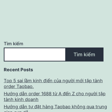
Tìm kiếm
Tìm kiếm
Recent Posts
Top 5 sai lầm kinh điển của người mới tập tành
order Taobao.
Hướng dẫn order 1688 từ A đến Z cho người tập
tành kinh doanh
Hướng dẫn tự đặt hàng Taobao không qua trung