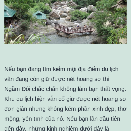
Nếu bạn đang tìm kiếm mội địa điểm du lịch
vẫn đang còn giữ được nét hoang sơ thì
Ngầm Đôi chắc chắn không làm bạn thất vọng.
Khu du lịch hiện vẫn cố giữ được nét hoang sơ
đơn giản nhưng không kém phần xinh đẹp, thơ
mộng, yên tĩnh của nó. Nếu bạn lần đầu tiên
đến đây, những kinh nghiệm dưới đây là