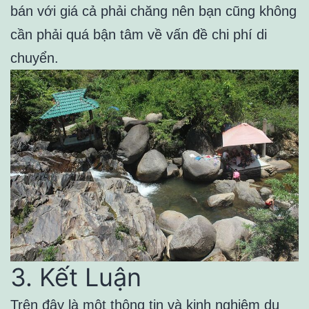
bán với giá cả phải chăng nên bạn cũng không
cần phải quá bận tâm về vấn đề chi phí di
chuyển.
3. Kết Luận
Trên đây là một thông tin và kinh nghiệm du