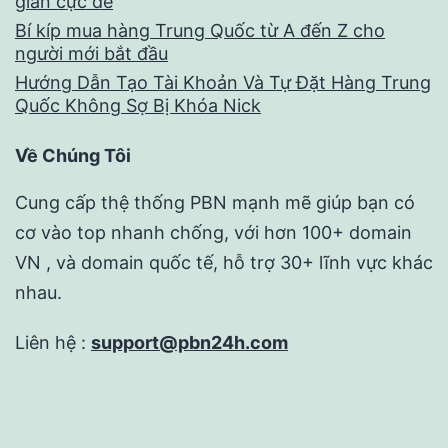
gian cực dễ
Bí kíp mua hàng Trung Quốc từ A đến Z cho
người mới bắt đầu
Hướng Dẫn Tạo Tài Khoản Và Tự Đặt Hàng Trung
Quốc Không Sợ Bị Khóa Nick
Về Chúng Tôi
Cung cấp thệ thống PBN mạnh mẽ giúp bạn có
cơ vào top nhanh chống, với hơn 100+ domain
VN , và domain quốc tế, hỗ trợ 30+ lĩnh vực khác
nhau.
Liên hệ :
support@pbn24h.com