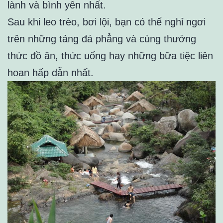
lành và bình yên nhất.
Sau khi leo trèo, bơi lội, bạn có thể nghỉ ngơi
trên những tảng đá phẳng và cùng thưởng
thức đồ ăn, thức uống hay những bữa tiệc liên
hoan hấp dẫn nhất.