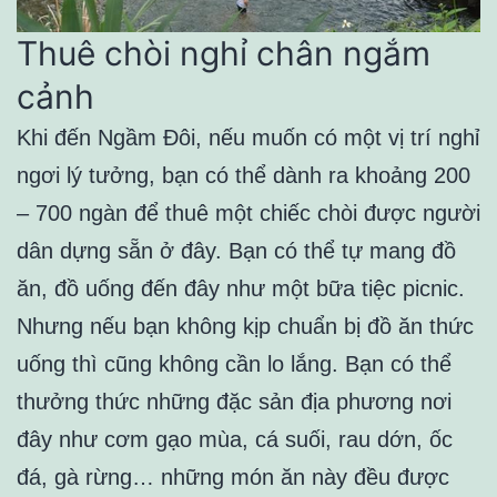
Thuê chòi nghỉ chân ngắm
cảnh
Khi đến Ngầm Đôi, nếu muốn có một vị trí nghỉ
ngơi lý tưởng, bạn có thể dành ra khoảng 200
– 700 ngàn để thuê một chiếc chòi được người
dân dựng sẵn ở đây. Bạn có thể tự mang đồ
ăn, đồ uống đến đây như một bữa tiệc picnic.
Nhưng nếu bạn không kịp chuẩn bị đồ ăn thức
uống thì cũng không cần lo lắng. Bạn có thể
thưởng thức những đặc sản địa phương nơi
đây như cơm gạo mùa, cá suối, rau dớn, ốc
đá, gà rừng… những món ăn này đều được