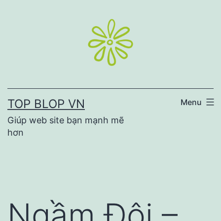
Skip
to
content
TOP BLOP VN
Menu
Giúp web site bạn mạnh mẽ
hơn
Ngầm Đôi –