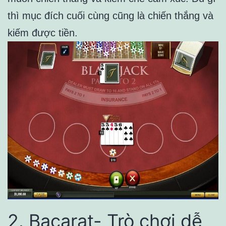
thì mục đích cuối cùng cũng là chiến thắng và
kiếm được tiền.
2. Bacarat- Trò chơi dễ