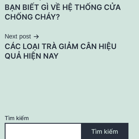
BẠN BIẾT GÌ VỀ HỆ THỐNG CỬA
hướng
CHỐNG CHÁY?
bài
Next post
viết
CÁC LOẠI TRÀ GIẢM CÂN HIỆU
QUẢ HIỆN NAY
Tìm kiếm
Tìm kiếm