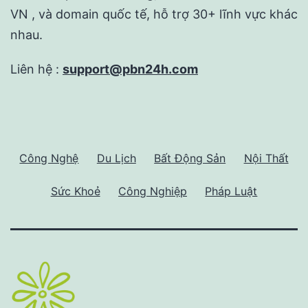
VN , và domain quốc tế, hỗ trợ 30+ lĩnh vực khác
nhau.
Liên hệ :
support@pbn24h.com
Công Nghệ
Du Lịch
Bất Động Sản
Nội Thất
Sức Khoẻ
Công Nghiệp
Pháp Luật