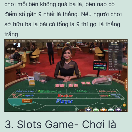
chơi mỗi bên không quá ba lá, bên nào có
điểm số gần 9 nhất là thắng. Nếu người chơi
sở hữu ba lá bài có tổng là 9 thì gọi là thắng
trắng.
3. Slots Game- Chơi là