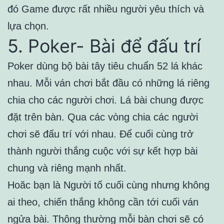
đó Game được rất nhiều người yêu thích và
lựa chọn.
5. Poker- Bài để đấu trí
Poker dùng bộ bài tây tiêu chuẩn 52 lá khác
nhau. Mỗi ván chơi bắt đầu có những lá riêng
chia cho các người chơi. Lá bài chung được
đặt trên bàn. Qua các vòng chia các người
chơi sẽ đấu trí với nhau. Để cuối cùng trở
thành người thắng cuộc với sự kết hợp bài
chung và riêng mạnh nhất.
Hoăc bạn là Người tố cuối cùng nhưng không
ai theo, chiến thắng không cần tới cuối ván
ngửa bài. Thông thường mỗi bàn chơi sẽ có