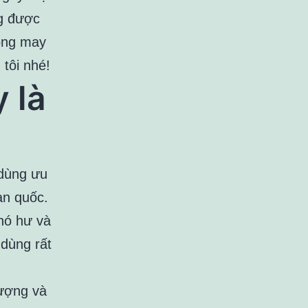
ng được
hông may
 tôi nhé!
 là
dùng ưu
àn quốc.
khó hư và
dùng rất
lượng và