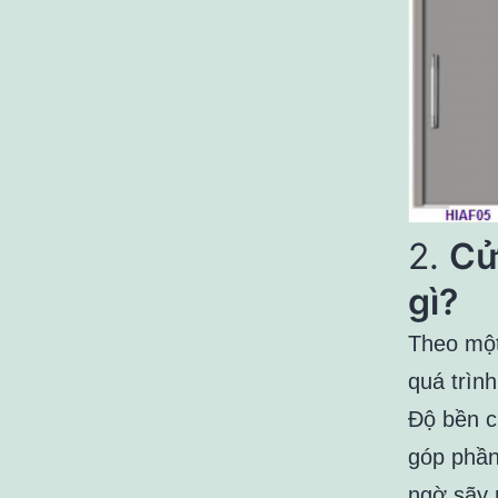
2.
Cử
gì?
Theo một
quá trình
Độ bền c
góp phần
ngờ sãy r