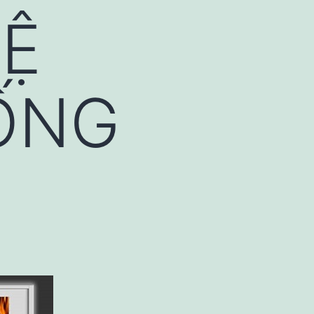
HỆ
ỐNG