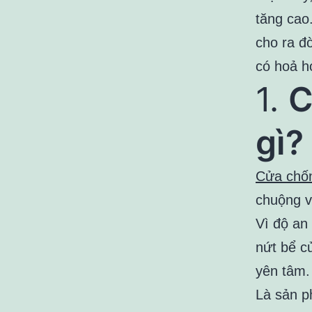
tăng cao
cho ra đ
có hoả ho
1.
C
gì?
Cửa chố
chuộng v
Vì độ an 
nứt bể c
yên tâm.
Là sản p