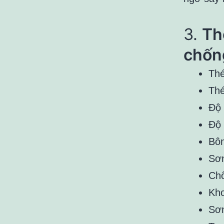
3.
Th
chốn
Thé
Thé
Độ
Độ
Bôn
Sơn
Chố
Kho
Sơn