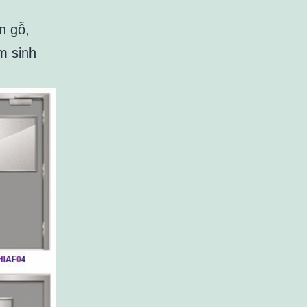
n gỗ,
m sinh