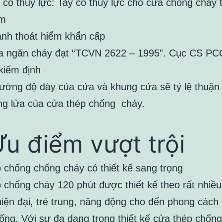
 co thuỷ lực: Tay co thủy lực cho cửa chống cháy 
ểm
nh thoát hiểm khẩn cấp
 ngăn cháy đạt “TCVN 2622 – 1995”. Cục CS P
kiểm định
ường độ dày của cửa và khung cửa sẽ tỷ lệ thuận 
ng lửa của cửa thép chống cháy.
Ưu điểm vượt trội
 chống chống cháy có thiết kế sang trọng
 chống cháy 120 phút được thiết kế theo rất nhiề
hiện đại, trẻ trung, năng động cho đến phong cách 
hống. Với sự đa dạng trong thiết kế cửa thép chốn