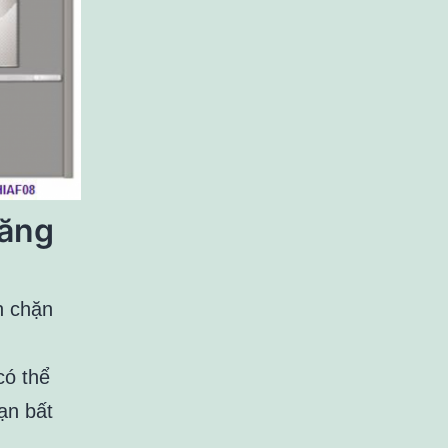
năng
n chặn
có thể
ạn bất