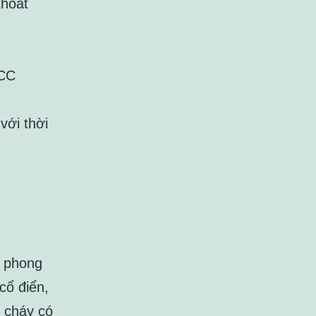
thoát
CCC
với thời
u phong
cổ điển,
g cháy có