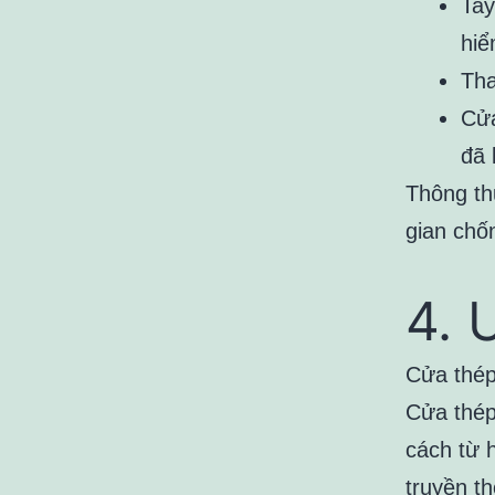
Tay
hi
Tha
Cửa
đã 
Thông th
gian chố
4. 
Cửa thép
Cửa thép
cách từ 
truyền t