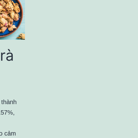
rà
 thành
 157%,
ạo cảm