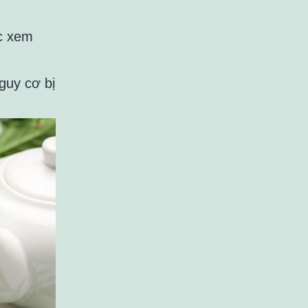
ợc xem
guy cơ bị