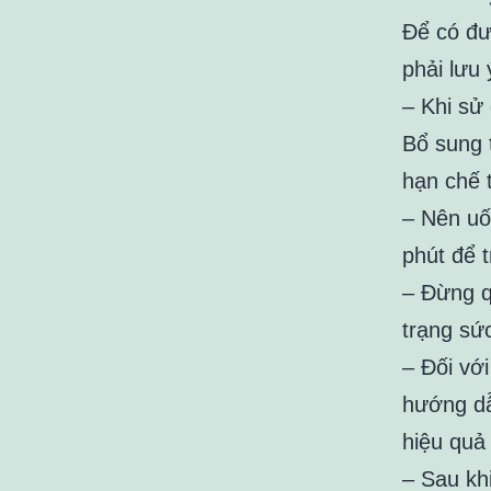
Để có đư
phải lưu 
– Khi sử
Bổ sung 
hạn chế 
– Nên uố
phút để 
– Đừng q
trạng sứ
– Đối với
hướng dẫ
hiệu quả 
– Sau kh