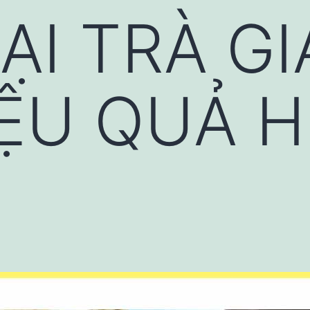
ẠI TRÀ G
ỆU QUẢ H