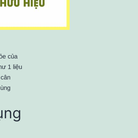
hỏe của
ư 1 liệu
 cân
cùng
ụng