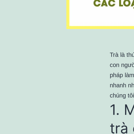
Trà là t
con ngườ
pháp làm
nhanh nh
chúng tôi
1. 
trà