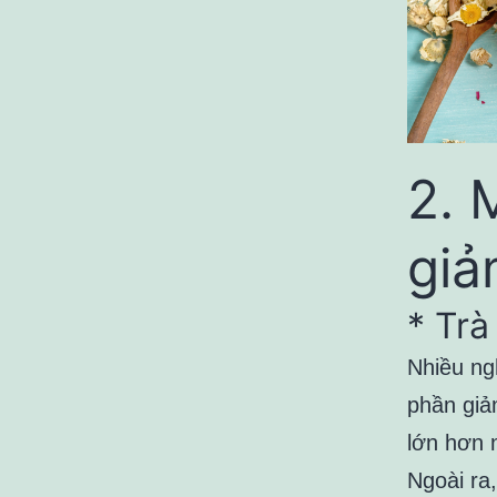
2. 
giả
* Trà
Nhiều ng
phần giả
lớn hơn 
Ngoài ra