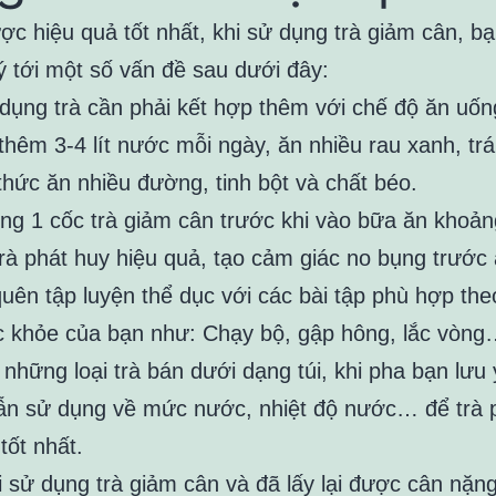
ợc hiệu quả tốt nhất, khi sử dụng trà giảm cân, b
ý tới một số vấn đề sau dưới đây:
 dụng trà cần phải kết hợp thêm với chế độ ăn uốn
thêm 3-4 lít nước mỗi ngày, ăn nhiều rau xanh, trá
thức ăn nhiều đường, tinh bột và chất béo.
ng 1 cốc trà giảm cân trước khi vào bữa ăn khoản
trà phát huy hiệu quả, tạo cảm giác no bụng trước 
uên tập luyện thể dục với các bài tập phù hợp the
c khỏe của bạn như: Chạy bộ, gập hông, lắc vòn
 những loại trà bán dưới dạng túi, khi pha bạn lưu 
n sử dụng về mức nước, nhiệt độ nước… để trà 
tốt nhất.
i sử dụng trà giảm cân và đã lấy lại được cân nặn