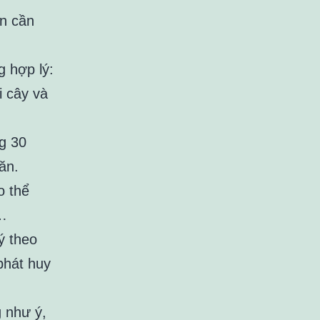
ạn cần
g hợp lý:
i cây và
g 30
ăn.
o thể
g…
ý theo
phát huy
g như ý,