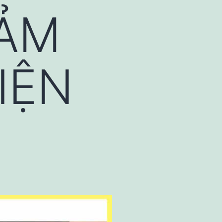
IẢM
IỆN