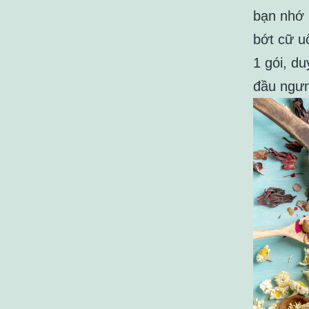
bạn nhớ 
bớt cữ u
1 gói, du
đầu ngưn