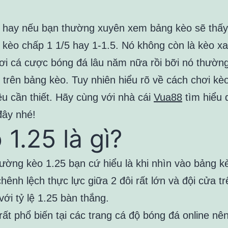
 hay nếu bạn thường xuyên xem bảng kèo sẽ thấy
à kèo chấp 1 1/5 hay 1-1.5. Nó không còn là kèo xa 
ơi cá cược bóng đá lâu năm nữa rồi bỡi nó thườn
n trên bảng kèo. Tuy nhiên hiểu rõ về cách chơi kè
ều cần thiết. Hãy cùng với nhà cái
Vua88
tìm hiểu 
đây nhé!
 1.25 là gì?
ường kèo 1.25 bạn cứ hiểu là khi nhìn vào bảng k
hênh lệch thực lực giữa 2 đôi rất lớn và đội cửa t
với tỷ lệ 1.25 bàn thắng.
rất phổ biến tại các trang cá độ bóng đá online nê