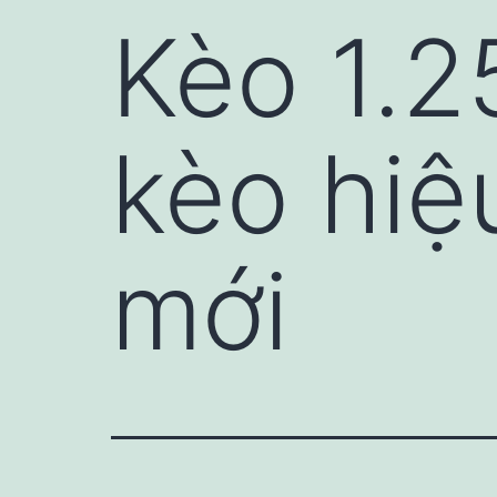
Kèo 1.2
kèo hiệ
mới