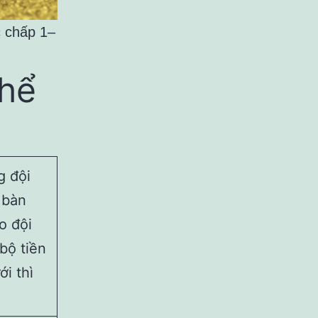
c chấp 1–
thể
g đội
 bàn
o đội
bộ tiền
i thì