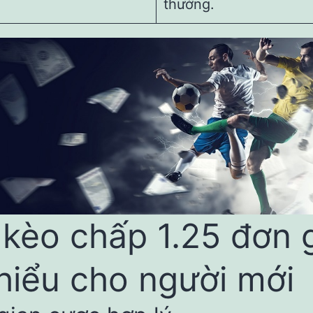
thưởng.
 kèo chấp 1.25 đơn 
hiểu cho người mới