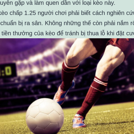
uyên gặp và làm quen dần với loại kèo này.
kèo chấp 1.25 người chơi phải biết cách nghiên cứ
 chuẩn bị ra sân. Không những thế còn phải nắm r
 tiền thưởng của kèo để tránh bị thua lỗ khi đặt cư