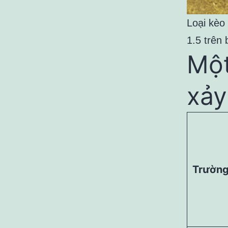
Loại kèo
1.5 trên
Một
xảy
Trường