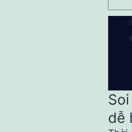
Soi
dễ 