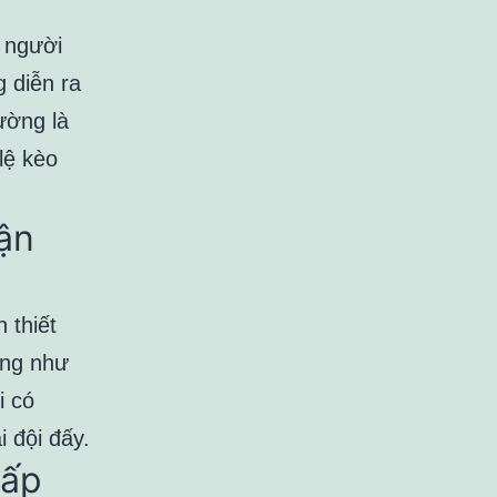
, người
 diễn ra
ường là
lệ kèo
rận
 thiết
ũng như
i có
 đội đấy.
hấp