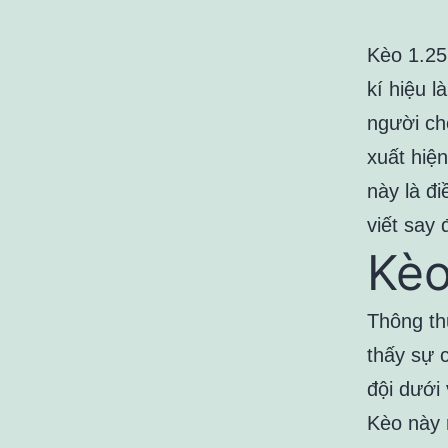
Kèo 1.25
kí hiệu l
người ch
xuất hiệ
này là đi
viết say 
Kèo
Thông th
thấy sự c
đội dưới 
Kèo này 