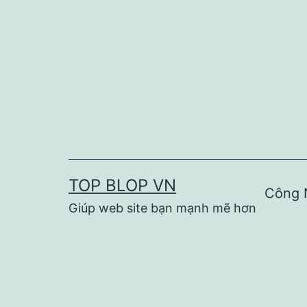
Skip
to
content
TOP BLOP VN
Công 
Giúp web site bạn mạnh mẽ hơn