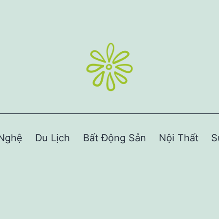
Nghệ
Du Lịch
Bất Động Sản
Nội Thất
S