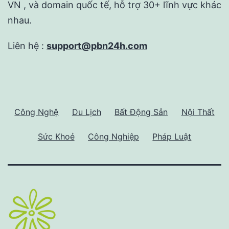
VN , và domain quốc tế, hỗ trợ 30+ lĩnh vực khác
nhau.
Liên hệ :
support@pbn24h.com
Công Nghệ
Du Lịch
Bất Động Sản
Nội Thất
Sức Khoẻ
Công Nghiệp
Pháp Luật