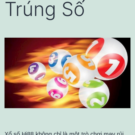
Trúng Số
Xổ số Hi88 không chỉ là một trò chơi may rủi