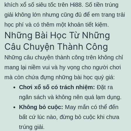
khích xổ số siêu tốc trên Hi88. Số tiền trúng
giải không lớn nhưng cũng đủ để em trang trải
học phí và có thêm một khoản tiết kiệm.
Những Bài Học Từ Những
Câu Chuyện Thành Công
Những câu chuyện thành công trên không chỉ
mang lại niềm vui và hy vọng cho người chơi
mà còn chứa đựng những bài học quý giá:
Chơi xổ số có trách nhiệm:
Đặt ra
ngân sách và không nên quá lạm dụng.
Không bỏ cuộc:
May mắn có thể đến
bất cứ lúc nào, đừng bỏ cuộc khi chưa
trúng giải.