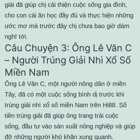
giải đã giúp chị cải thiện cuộc sống gia đình,
cho con cái ăn học đầy đủ và thực hiện những
ước mơ mà trước đây chị chưa bao giờ dám
nghĩ tới.
Câu Chuyện 3: Ông Lê Văn C
– Người Trúng Giải Nhì Xổ Số
Miền Nam
Ông Lê Văn C, một người nông dân ở miền
Tây, đã có một cuộc sống bình dị trước khi
trúng giải nhì xổ số miền Nam trên Hi88. Số
tiền trúng giải đã giúp ông trang trải cuộc
sống, đầu tư vào sản xuất nông nghiệp và giúp
đỡ những người khó khăn xung quanh.