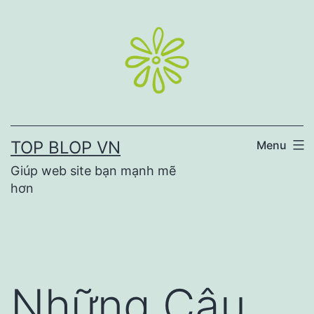
Skip
to
content
TOP BLOP VN
Menu
Giúp web site bạn mạnh mẽ
hơn
Những Câu