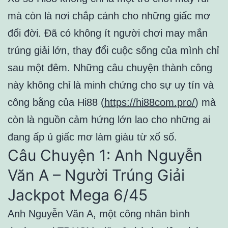
mà còn là nơi chắp cánh cho những giấc mơ
đổi đời. Đã có không ít người chơi may mắn
trúng giải lớn, thay đổi cuộc sống của mình chỉ
sau một đêm. Những câu chuyện thành công
này không chỉ là minh chứng cho sự uy tín và
công bằng của Hi88 (
https://hi88com.pro/
) mà
còn là nguồn cảm hứng lớn lao cho những ai
đang ấp ủ giấc mơ làm giàu từ xổ số.
Câu Chuyện 1: Anh Nguyễn
Văn A – Người Trúng Giải
Jackpot Mega 6/45
Anh Nguyễn Văn A, một công nhân bình