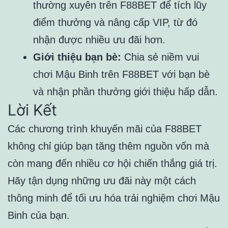
thường xuyên trên F88BET để tích lũy
điểm thưởng và nâng cấp VIP, từ đó
nhận được nhiều ưu đãi hơn.
Giới thiệu bạn bè:
Chia sẻ niềm vui
chơi Mậu Binh trên F88BET với bạn bè
và nhận phần thưởng giới thiệu hấp dẫn.
Lời Kết
Các chương trình khuyến mãi của F88BET
không chỉ giúp bạn tăng thêm nguồn vốn mà
còn mang đến nhiều cơ hội chiến thắng giá trị.
Hãy tận dụng những ưu đãi này một cách
thông minh để tối ưu hóa trải nghiệm chơi Mậu
Binh của bạn.