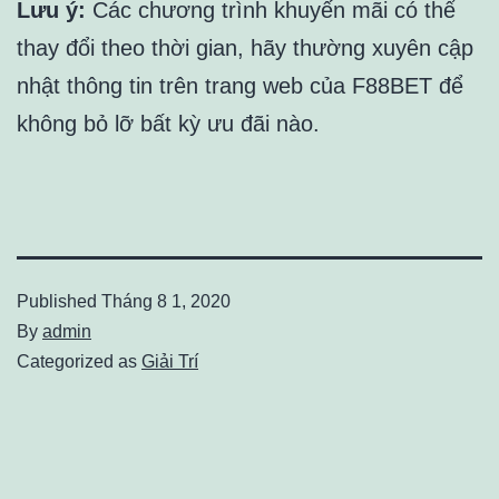
Lưu ý:
Các chương trình khuyến mãi có thể
thay đổi theo thời gian, hãy thường xuyên cập
nhật thông tin trên trang web của F88BET để
không bỏ lỡ bất kỳ ưu đãi nào.
Published
Tháng 8 1, 2020
By
admin
Categorized as
Giải Trí