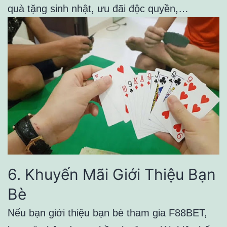
quà tặng sinh nhật, ưu đãi độc quyền,…
6. Khuyến Mãi Giới Thiệu Bạn
Bè
Nếu bạn giới thiệu bạn bè tham gia F88BET,