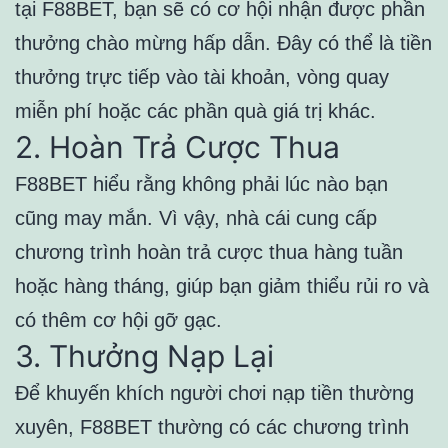
tại F88BET, bạn sẽ có cơ hội nhận được phần
thưởng chào mừng hấp dẫn. Đây có thể là tiền
thưởng trực tiếp vào tài khoản, vòng quay
miễn phí hoặc các phần quà giá trị khác.
2. Hoàn Trả Cược Thua
F88BET hiểu rằng không phải lúc nào bạn
cũng may mắn. Vì vậy, nhà cái cung cấp
chương trình hoàn trả cược thua hàng tuần
hoặc hàng tháng, giúp bạn giảm thiểu rủi ro và
có thêm cơ hội gỡ gạc.
3. Thưởng Nạp Lại
Để khuyến khích người chơi nạp tiền thường
xuyên, F88BET thường có các chương trình