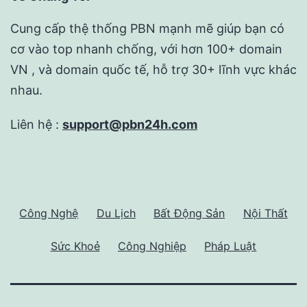
Cung cấp thệ thống PBN mạnh mẽ giúp bạn có
cơ vào top nhanh chống, với hơn 100+ domain
VN , và domain quốc tế, hỗ trợ 30+ lĩnh vực khác
nhau.
Liên hệ :
support@pbn24h.com
Công Nghệ
Du Lịch
Bất Động Sản
Nội Thất
Sức Khoẻ
Công Nghiệp
Pháp Luật