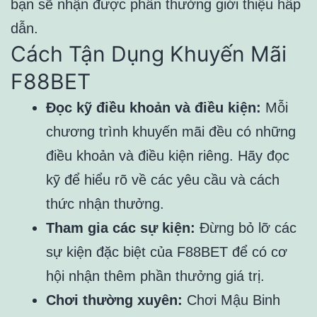
bạn sẽ nhận được phần thưởng giới thiệu hấp
dẫn.
Cách Tận Dụng Khuyến Mãi
F88BET
Đọc kỹ điều khoản và điều kiện:
Mỗi
chương trình khuyến mãi đều có những
điều khoản và điều kiện riêng. Hãy đọc
kỹ để hiểu rõ về các yêu cầu và cách
thức nhận thưởng.
Tham gia các sự kiện:
Đừng bỏ lỡ các
sự kiện đặc biệt của F88BET để có cơ
hội nhận thêm phần thưởng giá trị.
Chơi thường xuyên:
Chơi Mậu Binh