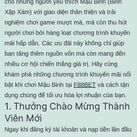
cho những người yêu thích Mậu Binh (Binh
Xập Xám) với giao diện thân thiện và trải
nghiệm chơi game mượt mà, mà còn thu hút
người chơi bởi hàng loạt chương trình khuyến
mãi hấp dẫn. Các ưu đãi này không chỉ giúp
bạn tăng thêm nguồn vốn mà còn mang đến
nhiều cơ hội chiến thắng giá trị. Hãy cùng
khám phá những chương trình khuyến mãi nổi
bật khi chơi Mậu Binh tại
F88BET
và cách tận
dụng chúng để tối ưu hóa lợi nhuận của bạn.
1. Thưởng Chào Mừng Thành
Viên Mới
Ngay khi đăng ký tài khoản và nạp tiền lần đầu