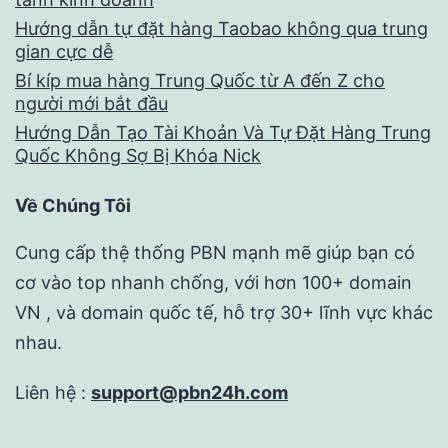
Hướng dẫn tự đặt hàng Taobao không qua trung
gian cực dễ
Bí kíp mua hàng Trung Quốc từ A đến Z cho
người mới bắt đầu
Hướng Dẫn Tạo Tài Khoản Và Tự Đặt Hàng Trung
Quốc Không Sợ Bị Khóa Nick
Về Chúng Tôi
Cung cấp thệ thống PBN mạnh mẽ giúp bạn có
cơ vào top nhanh chống, với hơn 100+ domain
VN , và domain quốc tế, hỗ trợ 30+ lĩnh vực khác
nhau.
Liên hệ :
support@pbn24h.com