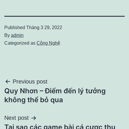
Published
Tháng 3 29, 2022
By
admin
Categorized as
Công Nghệ
Điều
Previous post
Quy Nhơn – Điểm đến lý tưởng
hướng
không thể bỏ qua
bài
Next post
viết
Tại sao các game bài cá cược thu