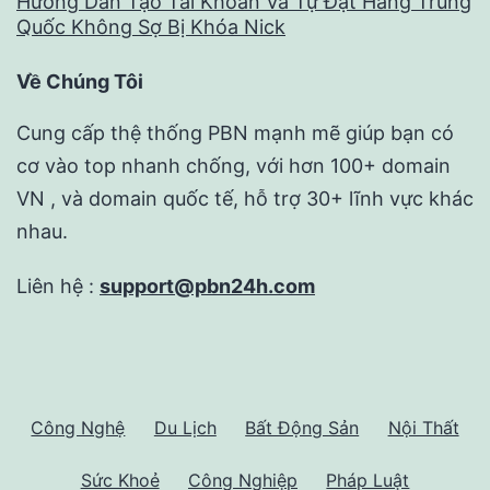
Hướng Dẫn Tạo Tài Khoản Và Tự Đặt Hàng Trung
Quốc Không Sợ Bị Khóa Nick
Về Chúng Tôi
Cung cấp thệ thống PBN mạnh mẽ giúp bạn có
cơ vào top nhanh chống, với hơn 100+ domain
VN , và domain quốc tế, hỗ trợ 30+ lĩnh vực khác
nhau.
Liên hệ :
support@pbn24h.com
Công Nghệ
Du Lịch
Bất Động Sản
Nội Thất
Sức Khoẻ
Công Nghiệp
Pháp Luật