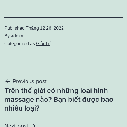
Published
Tháng 12 26, 2022
By
admin
Categorized as
Giải Trí
Điều
Previous post
Trên thế giới có những loại hình
hướng
massage nào? Bạn biết được bao
bài
nhiêu loại?
viết
Next post