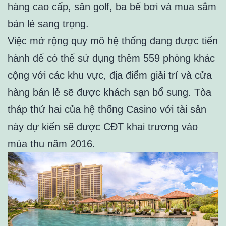
hàng cao cấp, sân golf, ba bể bơi và mua sắm
bán lẻ sang trọng.
Việc mở rộng quy mô hệ thống đang được tiến
hành để có thể sử dụng thêm 559 phòng khác
cộng với các khu vực, địa điểm giải trí và cửa
hàng bán lẻ sẽ được khách sạn bổ sung. Tòa
tháp thứ hai của hệ thống Casino với tài sản
này dự kiến ​​sẽ được CĐT khai trương vào
mùa thu năm 2016.