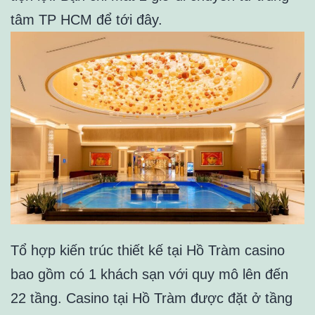
tâm TP HCM để tới đây.
Tổ hợp kiến trúc thiết kế tại Hồ Tràm casino
bao gồm có 1 khách sạn với quy mô lên đến
22 tầng. Casino tại Hồ Tràm được đặt ở tầng