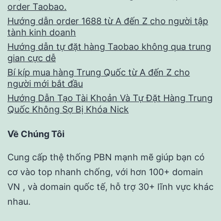
order Taobao.
Hướng dẫn order 1688 từ A đến Z cho người tập
tành kinh doanh
Hướng dẫn tự đặt hàng Taobao không qua trung
gian cực dễ
Bí kíp mua hàng Trung Quốc từ A đến Z cho
người mới bắt đầu
Hướng Dẫn Tạo Tài Khoản Và Tự Đặt Hàng Trung
Quốc Không Sợ Bị Khóa Nick
Về Chúng Tôi
Cung cấp thệ thống PBN mạnh mẽ giúp bạn có
cơ vào top nhanh chống, với hơn 100+ domain
VN , và domain quốc tế, hỗ trợ 30+ lĩnh vực khác
nhau.