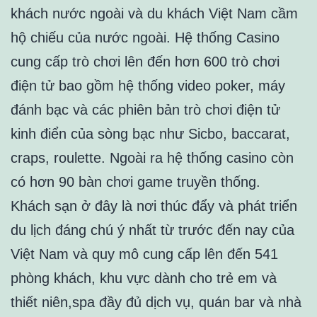
khách nước ngoài và du khách Việt Nam cầm
hộ chiếu của nước ngoài. Hệ thống Casino
cung cấp trò chơi lên đến hơn 600 trò chơi
điện tử bao gồm hệ thống video poker, máy
đánh bạc và các phiên bản trò chơi điện tử
kinh điển của sòng bạc như Sicbo, baccarat,
craps, roulette. Ngoài ra hệ thống casino còn
có hơn 90 bàn chơi game truyền thống.
Khách sạn ở đây là nơi thúc đẩy và phát triển
du lịch đáng chú ý nhất từ ​​trước đến nay của
Việt Nam và quy mô cung cấp lên đến 541
phòng khách, khu vực dành cho trẻ em và
thiết niên,spa đầy đủ dịch vụ, quán bar và nhà