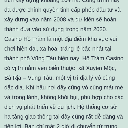
tích xây dựng khoảng 164 ha. Công trình này
đã được chính quyền tỉnh cấp phép đầu tư và
xây dựng vào năm 2008 và dự kiến sẽ hoàn
thành đưa vào sử dụng trong năm 2020.
Casino Hồ Tràm là một địa điểm khu vực vui
chơi hiện đại, xa hoa, tráng lệ bậc nhất tại
thành phố Vũng Tàu hiện nay. Hồ Tràm Casino
có vị trí nằm ven biển thuộc xã Xuyên Mộc,
Bà Rịa – Vũng Tàu, một vị trí địa lý vô cùng
đắc địa. Khí hậu nơi đây cũng vô cùng mát mẻ
và trong lành, không khói bụi, phù hợp cho các
dịch vụ phát triển về du lịch. Hệ thống cơ sở
hạ tầng giao thông tại đây cũng rất dễ dàng và
tiện lợi. Bạn chỉ mất 2 giờ di chuyển từ trung