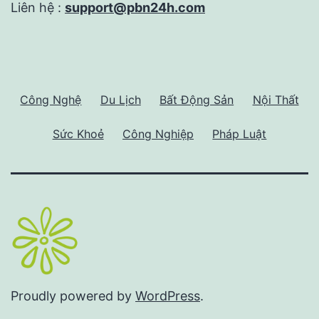
Liên hệ :
support@pbn24h.com
Công Nghệ
Du Lịch
Bất Động Sản
Nội Thất
Sức Khoẻ
Công Nghiệp
Pháp Luật
Proudly powered by
WordPress
.