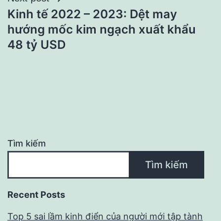
Kinh tế 2022 – 2023: Dệt may
hướng mốc kim ngạch xuất khẩu
48 tỷ USD
Tìm kiếm
Tìm kiếm
Recent Posts
Top 5 sai lầm kinh điển của người mới tập tành