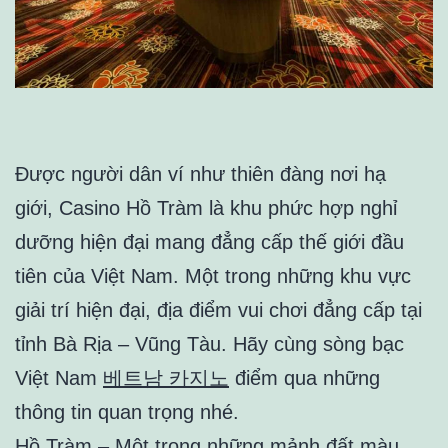
Được người dân ví như thiên đàng nơi hạ
giới, Casino Hồ Tràm là khu phức hợp nghỉ
dưỡng hiện đại mang đẳng cấp thế giới đầu
tiên của Việt Nam. Một trong những khu vực
giải trí hiện đại, địa điểm vui chơi đẳng cấp tại
tỉnh Bà Rịa – Vũng Tàu. Hãy cùng sòng bạc
Việt Nam
베트남 카지노
điểm qua những
thông tin quan trọng nhé.
Hồ Tràm – Một trong những mảnh đất màu