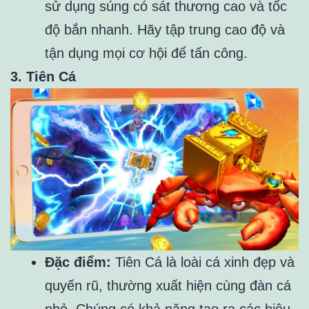
sử dụng súng có sát thương cao và tốc
độ bắn nhanh. Hãy tập trung cao độ và
tận dụng mọi cơ hội để tấn công.
3. Tiên Cá
Đặc điểm:
Tiên Cá là loài cá xinh đẹp và
quyến rũ, thường xuất hiện cùng đàn cá
nhỏ. Chúng có khả năng tạo ra các hiệu