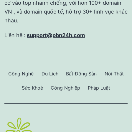
cơ vào top nhanh chống, với hơn 100+ domain
VN , và domain quốc tế, hỗ trợ 30+ lĩnh vực khác
nhau.
Liên hệ :
support@pbn24h.com
Công Nghệ
Du Lịch
Bất Động Sản
Nội Thất
Sức Khoẻ
Công Nghiệp
Pháp Luật