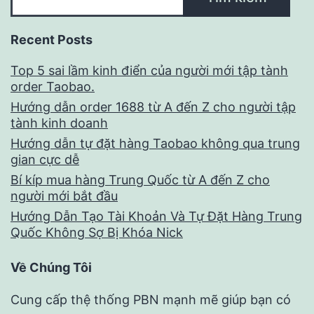
Recent Posts
Top 5 sai lầm kinh điển của người mới tập tành
order Taobao.
Hướng dẫn order 1688 từ A đến Z cho người tập
tành kinh doanh
Hướng dẫn tự đặt hàng Taobao không qua trung
gian cực dễ
Bí kíp mua hàng Trung Quốc từ A đến Z cho
người mới bắt đầu
Hướng Dẫn Tạo Tài Khoản Và Tự Đặt Hàng Trung
Quốc Không Sợ Bị Khóa Nick
Về Chúng Tôi
Cung cấp thệ thống PBN mạnh mẽ giúp bạn có