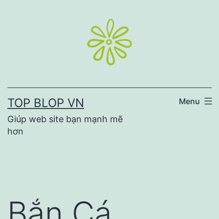
Skip
to
content
TOP BLOP VN
Menu
Giúp web site bạn mạnh mẽ
hơn
Bắn Cá