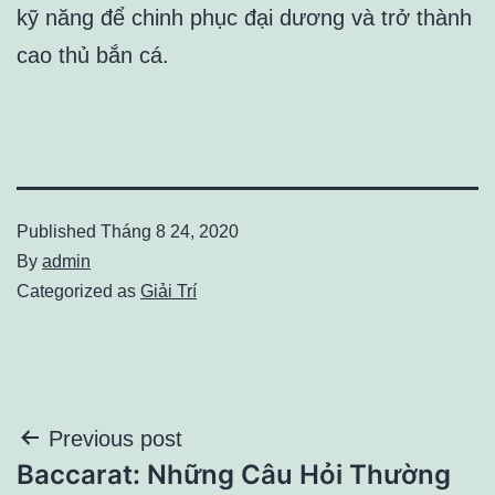
kỹ năng để chinh phục đại dương và trở thành
cao thủ bắn cá.
Published
Tháng 8 24, 2020
By
admin
Categorized as
Giải Trí
Điều
Previous post
Baccarat: Những Câu Hỏi Thường
hướng