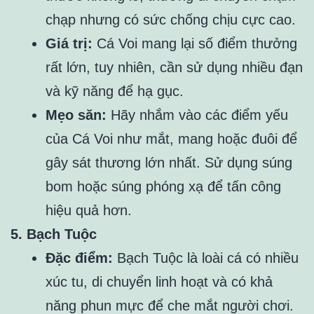
chạp nhưng có sức chống chịu cực cao.
Giá trị:
Cá Voi mang lại số điểm thưởng
rất lớn, tuy nhiên, cần sử dụng nhiều đạn
và kỹ năng để hạ gục.
Mẹo săn:
Hãy nhắm vào các điểm yếu
của Cá Voi như mắt, mang hoặc đuôi để
gây sát thương lớn nhất. Sử dụng súng
bom hoặc súng phóng xạ để tấn công
hiệu quả hơn.
5. Bạch Tuộc
Đặc điểm:
Bạch Tuộc là loài cá có nhiều
xúc tu, di chuyển linh hoạt và có khả
năng phun mực để che mắt người chơi.