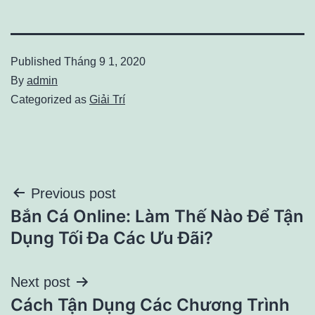
Published
Tháng 9 1, 2020
By
admin
Categorized as
Giải Trí
Điều
Previous post
Bắn Cá Online: Làm Thế Nào Để Tận
hướng
Dụng Tối Đa Các Ưu Đãi?
bài
Next post
viết
Cách Tận Dụng Các Chương Trình