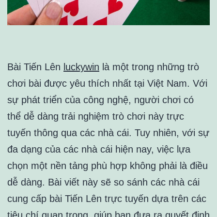
Bài Tiến Lên
luckywin
là một trong những trò
chơi bài được yêu thích nhất tại Việt Nam. Với
sự phát triển của công nghệ, người chơi có
thể dễ dàng trải nghiệm trò chơi này trực
tuyến thông qua các nhà cái. Tuy nhiên, với sự
đa dạng của các nhà cái hiện nay, việc lựa
chọn một nền tảng phù hợp không phải là điều
dễ dàng. Bài viết này sẽ so sánh các nhà cái
cung cấp bài Tiến Lên trực tuyến dựa trên các
tiêu chí quan trọng, giúp bạn đưa ra quyết định