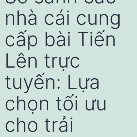
nhà cái cung
cấp bài Tiến
Lên trực
tuyến: Lựa
chọn tối ưu
cho trải