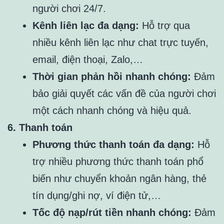
người chơi 24/7.
Kênh liên lạc đa dạng:
Hỗ trợ qua
nhiều kênh liên lạc như chat trực tuyến,
email, điện thoại, Zalo,…
Thời gian phản hồi nhanh chóng:
Đảm
bảo giải quyết các vấn đề của người chơi
một cách nhanh chóng và hiệu quả.
6. Thanh toán
Phương thức thanh toán đa dạng:
Hỗ
trợ nhiều phương thức thanh toán phổ
biến như chuyển khoản ngân hàng, thẻ
tín dụng/ghi nợ, ví điện tử,…
Tốc độ nạp/rút tiền nhanh chóng:
Đảm