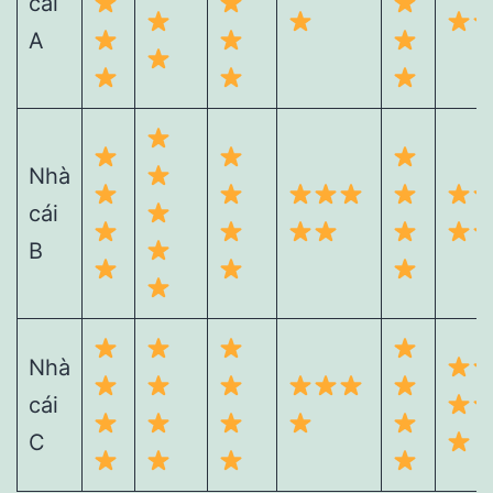
cái
A
Nhà
cái
B
Nhà
cái
C