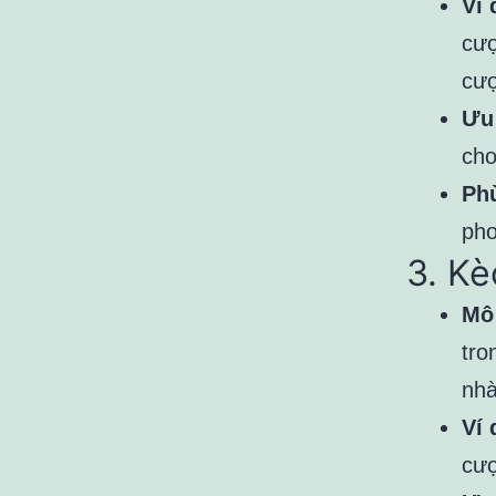
Ví 
cượ
cư
Ưu
chơ
Ph
pho
3. Kè
Mô
tro
nhà
Ví 
cượ