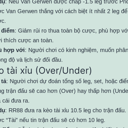
dụ
: Nếu Van Gerwen được chấp -1.5 leg trước Pri
c Van Gerwen thắng với cách biệt ít nhất 2 leg để
ợc.
 điểm
: Giảm rủi ro thua toàn bộ cược, phù hợp vớ
i thích cược an toàn.
ù hợp với
: Người chơi có kinh nghiệm, muốn phân
ng độ và lịch sử đối đầu.
o tài xỉu (Over/Under)
 tả
: Người chơi dự đoán tổng số leg, set, hoặc đi
ng trận đấu sẽ cao hơn (Over) hay thấp hơn (Und
 cái đưa ra.
dụ
: RR88 đưa ra kèo tài xỉu 10.5 leg cho trận đấu.
c “Tài” nếu tin trận đấu sẽ có hơn 10 leg.