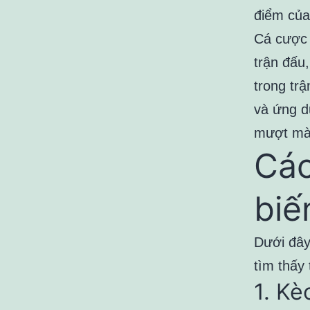
điểm của
Cá cược 
trận đấu,
trong trậ
và ứng d
mượt mà 
Các
biế
Dưới đây 
tìm thấy
1. Kè