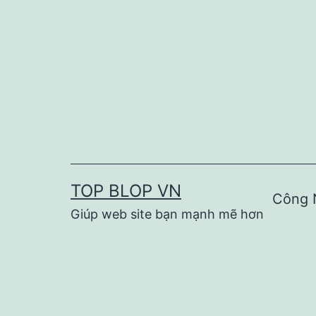
Skip
to
content
TOP BLOP VN
Công 
Giúp web site bạn mạnh mẽ hơn