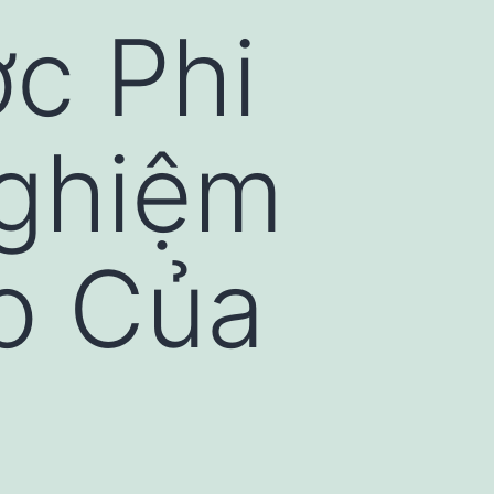
c Phi
Nghiệm
o Của