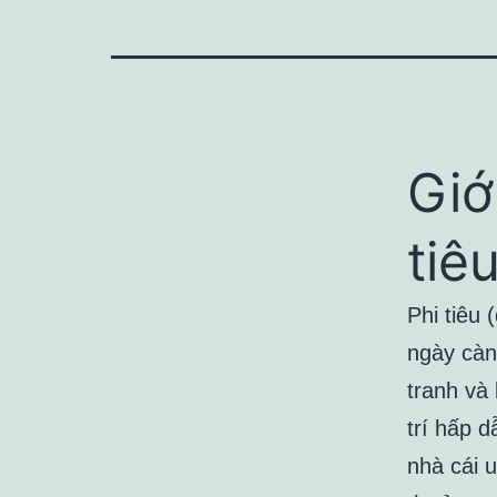
Giớ
tiê
Phi tiêu 
ngày càn
tranh và 
trí hấp d
nhà cái u