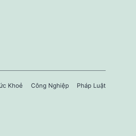
ức Khoẻ
Công Nghiệp
Pháp Luật