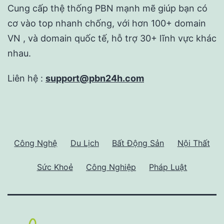
Cung cấp thệ thống PBN mạnh mẽ giúp bạn có
cơ vào top nhanh chống, với hơn 100+ domain
VN , và domain quốc tế, hỗ trợ 30+ lĩnh vực khác
nhau.
Liên hệ :
support@pbn24h.com
Công Nghệ
Du Lịch
Bất Động Sản
Nội Thất
Sức Khoẻ
Công Nghiệp
Pháp Luật