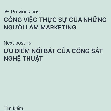
Điều
Previous post
CÔNG VIỆC THỰC SỰ CỦA NHỮNG
hướng
NGƯỜI LÀM MARKETING
bài
Next post
viết
ƯU ĐIỂM NỔI BẬT CỦA CỔNG SẮT
NGHỆ THUẬT
Tìm kiếm