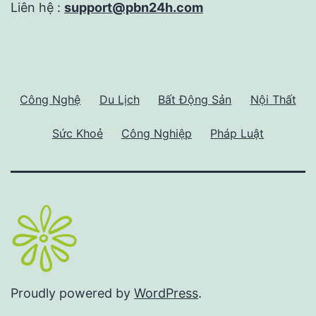
Liên hệ :
support@pbn24h.com
Công Nghệ
Du Lịch
Bất Động Sản
Nội Thất
Sức Khoẻ
Công Nghiệp
Pháp Luật
Proudly powered by
WordPress
.