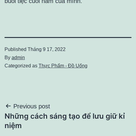
buổi tiệc cuối năm của mình.
Published
Tháng 9 17, 2022
By
admin
Categorized as
Thực Phẩm - Đồ Uống
Điều
Previous post
Những cách sáng tạo để lưu giữ kỉ
hướng
niệm
bài