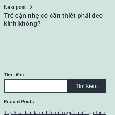
Next post
viết
Trẻ cận nhẹ có cần thiết phải đeo
kính không?
Tìm kiếm
Tìm kiếm
Recent Posts
Top 5 sai lầm kinh điển của người mới tập tành