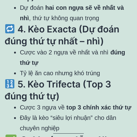
Dự đoán
hai con ngựa sẽ về nhất và
nhì
, thứ tự không quan trọng
4. Kèo Exacta (Dự đoán
đúng thứ tự nhất – nhì)
Cược vào 2 ngựa về nhất và nhì
đúng
thứ tự
Tỷ lệ ăn cao nhưng khó trúng
5. Kèo Trifecta (Top 3
đúng thứ tự)
Cược 3 ngựa về
top 3 chính xác thứ tự
Đây là kèo “siêu lợi nhuận” cho dân
chuyên nghiệp