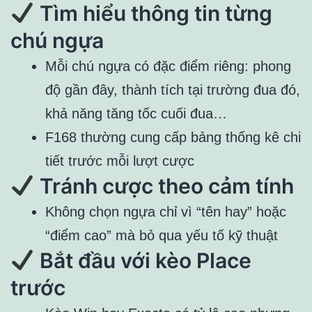
Tìm hiểu thông tin từng
chú ngựa
Mỗi chú ngựa có đặc điểm riêng: phong
độ gần đây, thành tích tại trường đua đó,
khả năng tăng tốc cuối đua…
F168 thường cung cấp bảng thống kê chi
tiết trước mỗi lượt cược
Tránh cược theo cảm tính
Không chọn ngựa chỉ vì “tên hay” hoặc
“điểm cao” mà bỏ qua yếu tố kỹ thuật
Bắt đầu với kèo Place
trước