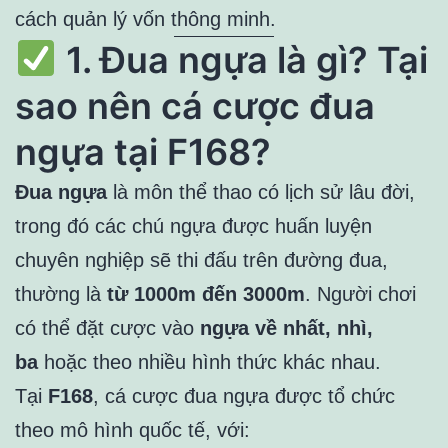
cách quản lý vốn thông minh.
1. Đua ngựa là gì? Tại
sao nên cá cược đua
ngựa tại F168?
Đua ngựa
là môn thể thao có lịch sử lâu đời,
trong đó các chú ngựa được huấn luyện
chuyên nghiệp sẽ thi đấu trên đường đua,
thường là
từ 1000m đến 3000m
. Người chơi
có thể đặt cược vào
ngựa về nhất, nhì,
ba
hoặc theo nhiều hình thức khác nhau.
Tại
F168
, cá cược đua ngựa được tổ chức
theo mô hình quốc tế, với: