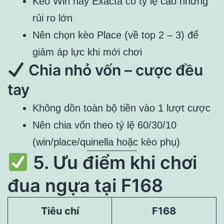
Kèo Win hay Exacta có tỷ lệ cao nhưng
rủi ro lớn
Nên chọn kèo Place (về top 2 – 3) để
giảm áp lực khi mới chơi
Chia nhỏ vốn – cược đều
tay
Không dồn toàn bộ tiền vào 1 lượt cược
Nên chia vốn theo tỷ lệ 60/30/10
(win/place/quinella hoặc kèo phụ)
5. Ưu điểm khi chơi
đua ngựa tại F168
Tiêu chí
F168