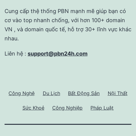
Cung cấp thệ thống PBN mạnh mẽ giúp bạn có
cơ vào top nhanh chống, với hơn 100+ domain
VN , và domain quốc tế, hỗ trợ 30+ lĩnh vực khác
nhau.
Liên hệ :
support@pbn24h.com
Công Nghệ
Du Lịch
Bất Động Sản
Nội Thất
Sức Khoẻ
Công Nghiệp
Pháp Luật