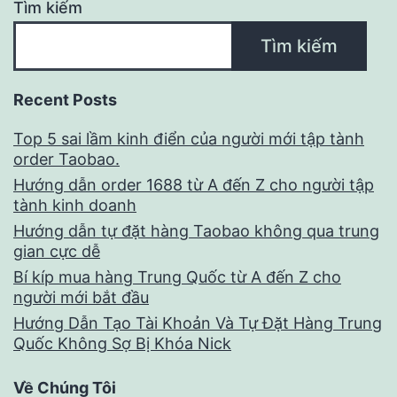
Tìm kiếm
Tìm kiếm
Recent Posts
Top 5 sai lầm kinh điển của người mới tập tành
order Taobao.
Hướng dẫn order 1688 từ A đến Z cho người tập
tành kinh doanh
Hướng dẫn tự đặt hàng Taobao không qua trung
gian cực dễ
Bí kíp mua hàng Trung Quốc từ A đến Z cho
người mới bắt đầu
Hướng Dẫn Tạo Tài Khoản Và Tự Đặt Hàng Trung
Quốc Không Sợ Bị Khóa Nick
Về Chúng Tôi