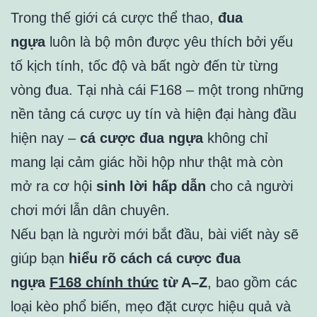
Trong thế giới cá cược thể thao,
đua
ngựa
luôn là bộ môn được yêu thích bởi yếu
tố kịch tính, tốc độ và bất ngờ đến từ từng
vòng đua. Tại nhà cái F168 – một trong những
nền tảng cá cược uy tín và hiện đại hàng đầu
hiện nay –
cá cược đua ngựa
không chỉ
mang lại cảm giác hồi hộp như thật mà còn
mở ra cơ hội
sinh lời hấp dẫn
cho cả người
chơi mới lẫn dân chuyên.
Nếu bạn là người mới bắt đầu, bài viết này sẽ
giúp bạn
hiểu rõ cách cá cược đua
ngựa
F168 chính thức
từ A–Z
, bao gồm các
loại kèo phổ biến, mẹo đặt cược hiệu quả và