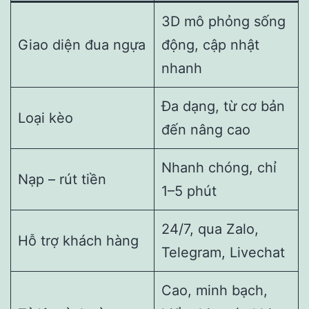
3D mô phỏng sống
Giao diện đua ngựa
động, cập nhật
nhanh
Đa dạng, từ cơ bản
Loại kèo
đến nâng cao
Nhanh chóng, chỉ
Nạp – rút tiền
1–5 phút
24/7, qua Zalo,
Hỗ trợ khách hàng
Telegram, Livechat
Cao, minh bạch,