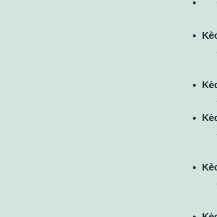
Kè
Kè
Kè
Kè
Kè