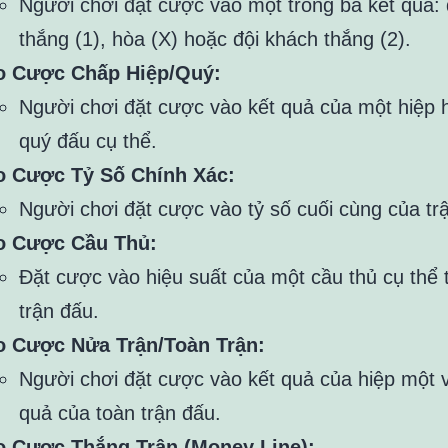
Người chơi đặt cược vào một trong ba kết quả: 
thắng (1), hòa (X) hoặc đội khách thắng (2).
o Cược Chấp Hiệp/Quý:
Người chơi đặt cược vào kết quả của một hiệp 
quý đấu cụ thể.
o Cược Tỷ Số Chính Xác:
Người chơi đặt cược vào tỷ số cuối cùng của tr
o Cược Cầu Thủ:
Đặt cược vào hiệu suất của một cầu thủ cụ thể 
trận đấu.
o Cược Nửa Trận/Toàn Trận:
Người chơi đặt cược vào kết quả của hiệp một 
quả của toàn trận đấu.
o Cược Thắng Trận (Money Line):