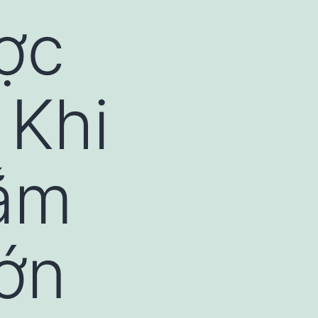
ợc
 Khi
Nắm
ớn