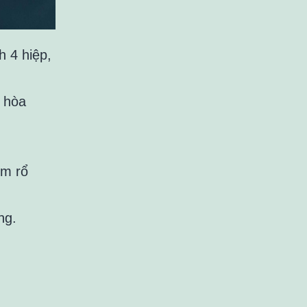
h 4 hiệp,
i hòa
ém rổ
ng.