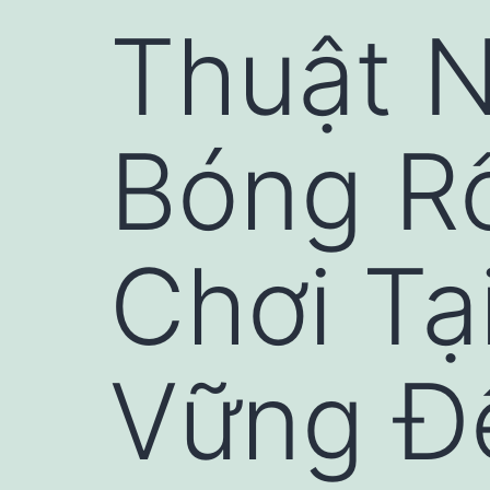
Thuật 
Bóng Rổ
Chơi T
Vững Đ