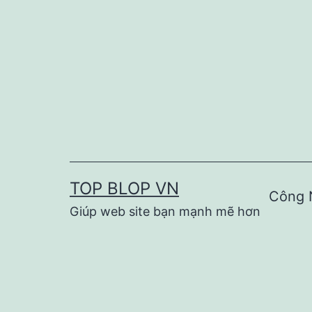
Skip
to
content
TOP BLOP VN
Công 
Giúp web site bạn mạnh mẽ hơn