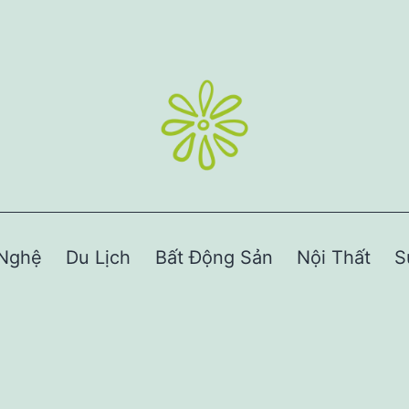
Nghệ
Du Lịch
Bất Động Sản
Nội Thất
S