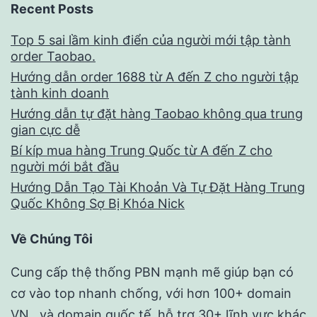
Recent Posts
Top 5 sai lầm kinh điển của người mới tập tành
order Taobao.
Hướng dẫn order 1688 từ A đến Z cho người tập
tành kinh doanh
Hướng dẫn tự đặt hàng Taobao không qua trung
gian cực dễ
Bí kíp mua hàng Trung Quốc từ A đến Z cho
người mới bắt đầu
Hướng Dẫn Tạo Tài Khoản Và Tự Đặt Hàng Trung
Quốc Không Sợ Bị Khóa Nick
Về Chúng Tôi
Cung cấp thệ thống PBN mạnh mẽ giúp bạn có
cơ vào top nhanh chống, với hơn 100+ domain
VN , và domain quốc tế, hỗ trợ 30+ lĩnh vực khác