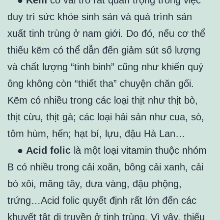
●
Kẽm
có vai trò rất quan trọng trong việc
duy trì sức khỏe sinh sản và quá trình sản
xuất tinh trùng ở nam giới. Do đó, nếu cơ thể
thiếu kẽm có thể dẫn đến giảm sút số lượng
và chất lượng “tinh binh” cũng như khiến quý
ông không còn “thiết tha” chuyện chăn gối.
Kẽm có nhiều trong các loại thịt như thịt bò,
thịt cừu, thịt gà; các loại hải sản như cua, sò,
tôm hùm, hến; hạt bí, lựu, đậu Hà Lan…
●
Acid folic
là một loại vitamin thuộc nhóm
B có nhiều trong cải xoăn, bông cải xanh, cải
bó xôi, măng tây, dưa vàng, đậu phộng,
trứng…Acid folic quyết định rất lớn đến các
khuyết tật di truyền ở tinh trùng. Vì vậy, thiếu