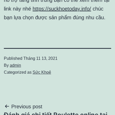
link này nhé
https://suckhoetoday.info/
chúc
bạn lựa chọn được sản phẩm đúng nhu cầu.
Published
Tháng 11 13, 2021
By
admin
Categorized as
Sức Khoẻ
Điều
Previous post
Đánh giá chi tiết Roulette online tại