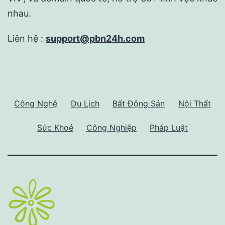
nhau.
Liên hệ :
support@pbn24h.com
Công Nghệ
Du Lịch
Bất Động Sản
Nội Thất
Sức Khoẻ
Công Nghiệp
Pháp Luật