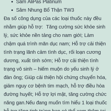
Sâm AliPas Platinum
Sâm Nhung Bổ Thận TW3
Đa số công dụng của các loại thuốc này đều
nhằm giúp hỗ trợ: Tăng cường sức khỏe sinh
lý, sức khỏe nền tảng cho nam giới; Làm
chậm quá trình mãn dục nam; Hỗ trợ cải thiện
tình trạng lãnh cảm tình dục, rối loạn cương
dương, xuất tinh sớm; Hỗ trợ cải thiện tình
trạng vô sinh – hiếm muộn do yếu sinh lý ở
đàn ông; Giúp cải thiện hội chứng chuyển hóa,
giảm nguy cơ bệnh tim mạch, hỗ trợ điều hòa
đường huyết; Hỗ trợ lợi mật, tăng cường chức
năng gan.Nếu đang muốn tìm hiểu 1 loại thuốc
hỗ trợ tăng tinh trùng bạn có thể xem thêm tại