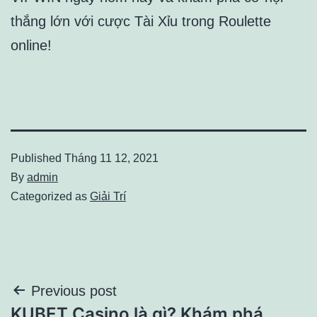
thắng lớn với cược Tài Xỉu trong Roulette
online!
Published
Tháng 11 12, 2021
By
admin
Categorized as
Giải Trí
Điều
Previous post
KUBET Casino là gì? Khám phá