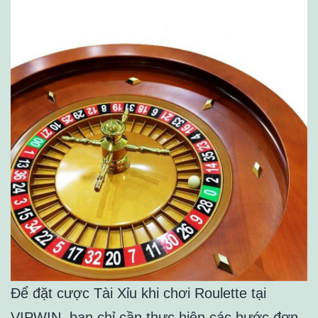
Để đặt cược Tài Xỉu khi chơi Roulette tại
VIPWIN, bạn chỉ cần thực hiện các bước đơn