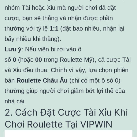
nhóm Tài hoặc Xỉu mà người chơi đã đặt
cược, bạn sẽ thắng và nhận được phần
thưởng với tỷ lệ
1:1
(đặt bao nhiêu, nhận lại
bấy nhiêu khi thắng).
Lưu ý
: Nếu viên bi rơi vào ô
số
0
(hoặc
00
trong Roulette Mỹ), cả cược Tài
và Xỉu đều thua. Chính vì vậy, lựa chọn phiên
bản
Roulette Châu Âu
(chỉ có một ô số 0)
thường giúp người chơi giảm bớt lợi thế của
nhà cái.
2. Cách Đặt Cược Tài Xỉu Khi
Chơi Roulette Tại VIPWIN