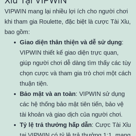
VIPWIN mang lại nhiều lợi ích cho người chơi
khi tham gia Roulette, đặc biệt là cược Tài Xỉu,
bao gồm:
Giao diện thân thiện và dễ sử dụng
:
VIPWIN thiết kế giao diện trực quan,
giúp người chơi dễ dàng tìm thấy các tùy
chọn cược và tham gia trò chơi một cách
thuận tiện.
Bảo mật và an toàn
: VIPWIN sử dụng
các hệ thống bảo mật tiên tiến, bảo vệ
tài khoản và giao dịch của người chơi.
Tỷ lệ trả thưởng hấp dẫn
: Cược Tài Xỉu
tại VIPWIN có tỷ lệ trả thưởng 1:1, mang