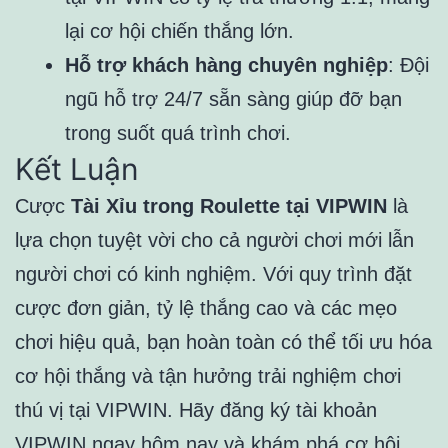
lại cơ hội chiến thắng lớn.
Hỗ trợ khách hàng chuyên nghiệp
: Đội
ngũ hỗ trợ 24/7 sẵn sàng giúp đỡ bạn
trong suốt quá trình chơi.
Kết Luận
Cược
Tài Xỉu trong Roulette tại VIPWIN
là
lựa chọn tuyệt vời cho cả người chơi mới lẫn
người chơi có kinh nghiệm. Với quy trình đặt
cược đơn giản, tỷ lệ thắng cao và các mẹo
chơi hiệu quả, bạn hoàn toàn có thể tối ưu hóa
cơ hội thắng và tận hưởng trải nghiệm chơi
thú vị tại VIPWIN. Hãy đăng ký tài khoản
VIPWIN ngay hôm nay và khám phá cơ hội