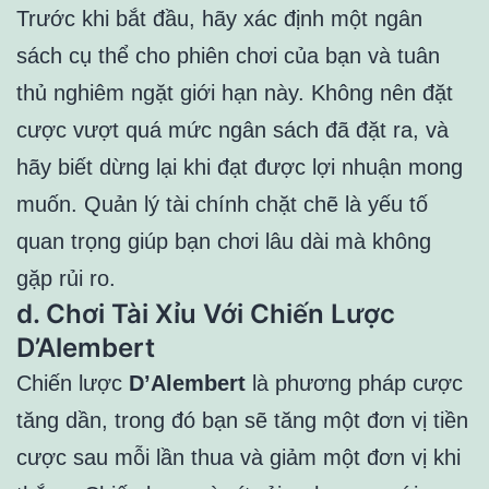
Trước khi bắt đầu, hãy xác định một ngân
sách cụ thể cho phiên chơi của bạn và tuân
thủ nghiêm ngặt giới hạn này. Không nên đặt
cược vượt quá mức ngân sách đã đặt ra, và
hãy biết dừng lại khi đạt được lợi nhuận mong
muốn. Quản lý tài chính chặt chẽ là yếu tố
quan trọng giúp bạn chơi lâu dài mà không
gặp rủi ro.
d. Chơi Tài Xỉu Với Chiến Lược
D’Alembert
Chiến lược
D’Alembert
là phương pháp cược
tăng dần, trong đó bạn sẽ tăng một đơn vị tiền
cược sau mỗi lần thua và giảm một đơn vị khi