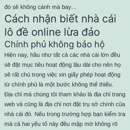
đó sẽ không cánh mà bay…
Cách nhận biết nhà cái
lô đề online lừa đảo
Chính phủ không bảo hộ
Hiện nay, hầu như tất cả các nhà cái lớn đều
sẽ đặt mục tiêu hoạt động lâu dài cho nên họ
sẽ rất chú trọng việc xin giấy phép hoạt động
từ chính phủ là một bước không thể thiếu.
Địa chỉ mà chúng tôi tham khảo là địa chỉ trang
web và cũng là địa chỉ nơi đặt trụ sở chính của
nhà cái đó. Nếu trong trường hợp bạn kiểm tra
mà cả hai yếu tố này đều mập mờ không rõ