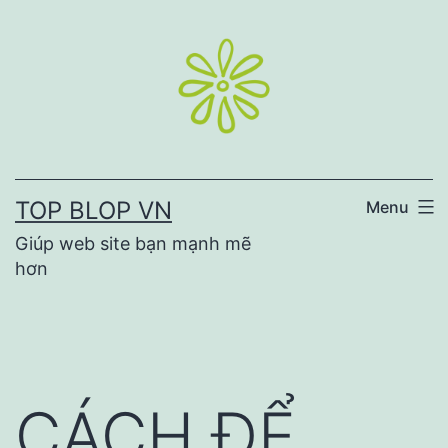
Skip
to
content
TOP BLOP VN
Menu
Giúp web site bạn mạnh mẽ
hơn
CÁCH ĐỂ