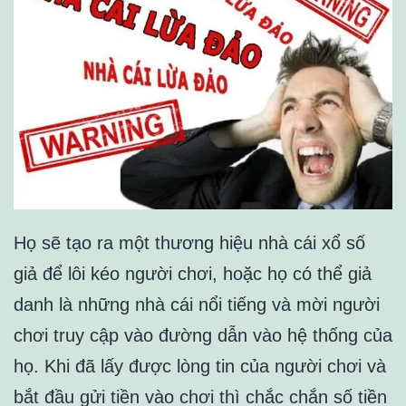
Họ sẽ tạo ra một thương hiệu nhà cái xổ số
giả để lôi kéo người chơi, hoặc họ có thể giả
danh là những nhà cái nổi tiếng và mời người
chơi truy cập vào đường dẫn vào hệ thống của
họ. Khi đã lấy được lòng tin của người chơi và
bắt đầu gửi tiền vào chơi thì chắc chắn số tiền