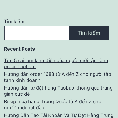
Tìm kiếm
Tìm kiếm
Recent Posts
Top 5 sai lầm kinh điển của người mới tập tành
order Taobao.
Hướng dẫn order 1688 từ A đến Z cho người tập
tành kinh doanh
Hướng dẫn tự đặt hàng Taobao không qua trung
gian cực dễ
Bí kíp mua hàng Trung Quốc từ A đến Z cho
người mới bắt đầu
Hướng Dẫn Tạo Tài Khoản Và Tự Đặt Hàng Trung