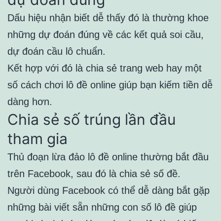
Dấu hiệu nhận biết dễ thấy đó là thường khoe
những dự đoán đúng về các kết quả soi cầu,
dự đoán cầu lô chuẩn.
Kết hợp với đó là chia sẻ trang web hay một
số cách chơi lô đề online giúp bạn kiếm tiền dễ
dàng hơn.
Chia sẻ số trúng lần đầu
tham gia
Thủ đoạn lừa đảo lô đề online thường bắt đầu
trên Facebook, sau đó là chia sẻ số đề.
Người dùng Facebook có thể dễ dàng bắt gặp
những bài viết sẵn những con số lô đề giúp