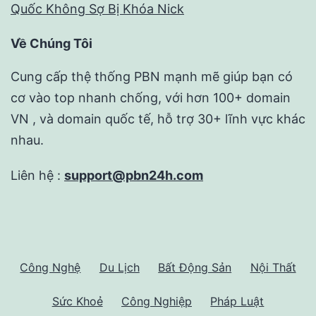
Quốc Không Sợ Bị Khóa Nick
Về Chúng Tôi
Cung cấp thệ thống PBN mạnh mẽ giúp bạn có
cơ vào top nhanh chống, với hơn 100+ domain
VN , và domain quốc tế, hỗ trợ 30+ lĩnh vực khác
nhau.
Liên hệ :
support@pbn24h.com
Công Nghệ
Du Lịch
Bất Động Sản
Nội Thất
Sức Khoẻ
Công Nghiệp
Pháp Luật