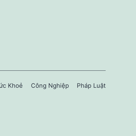
ức Khoẻ
Công Nghiệp
Pháp Luật