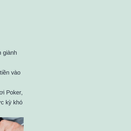
h giành
tiền vào
ơi Poker,
ực kỳ khó