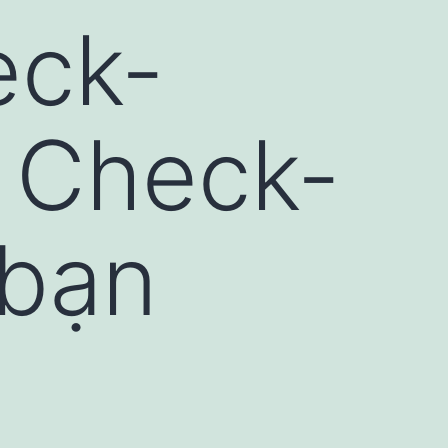
eck-
u Check-
 bạn