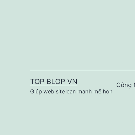
Skip
to
content
TOP BLOP VN
Công 
Giúp web site bạn mạnh mẽ hơn