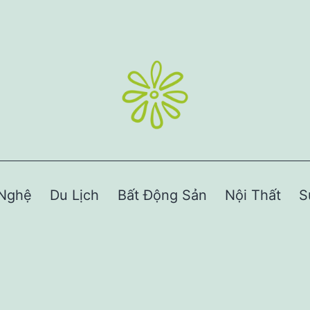
Nghệ
Du Lịch
Bất Động Sản
Nội Thất
S