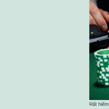
Rất hiếm