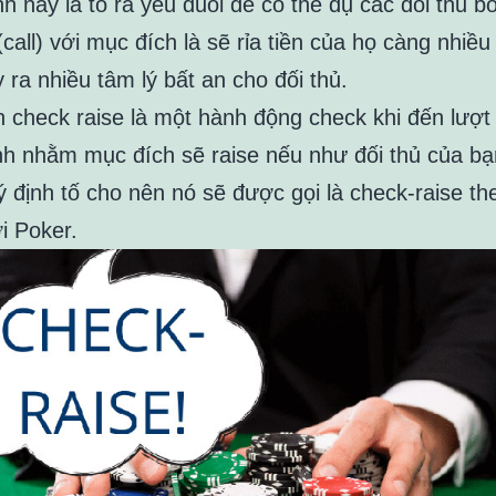
 này là tỏ ra yếu đuối để có thể dụ các đối thủ bỏ
(call) với mục đích là sẽ rỉa tiền của họ càng nhiều
 ra nhiều tâm lý bất an cho đối thủ.
 check raise là một hành động check khi đến lượt
h nhằm mục đích sẽ raise nếu như đối thủ của b
ý định tố cho nên nó sẽ được gọi là check-raise the
i Poker.