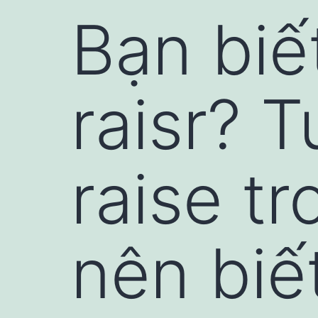
Bạn biế
raisr? 
raise t
nên biế