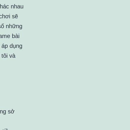
khác nhau
chơi sẽ
số những
game bài
ử áp dụng
tôi và
ang sở