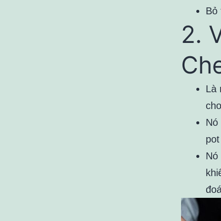
Bỏ 
2. 
Che
Là 
cho
Nó 
pot
Nó 
khi
đoá