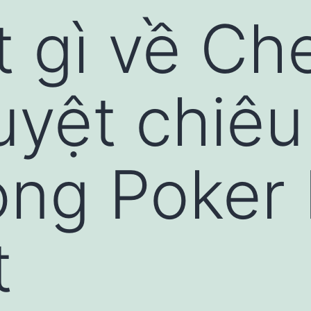
t gì về Ch
Tuyệt chiê
rong Poker
t