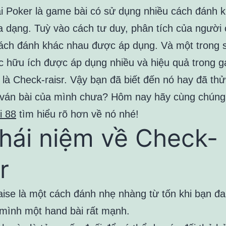
 Poker là game bài có sử dụng nhiều cách đánh 
a dạng. Tuỳ vào cách tư duy, phân tích của người 
ách đánh khác nhau được áp dụng. Và một trong 
c hữu ích được áp dụng nhiều và hiệu quả trong 
 là Check-raisr. Vậy bạn đã biết đến nó hay đã th
 ván bài của mình chưa? Hôm nay hãy cùng chúng 
i 88
tìm hiểu rõ hơn về nó nhé!
Khái niệm về Check-
r
ise là một cách đánh nhẹ nhàng từ tốn khi bạn đ
mình một hand bài rất mạnh.