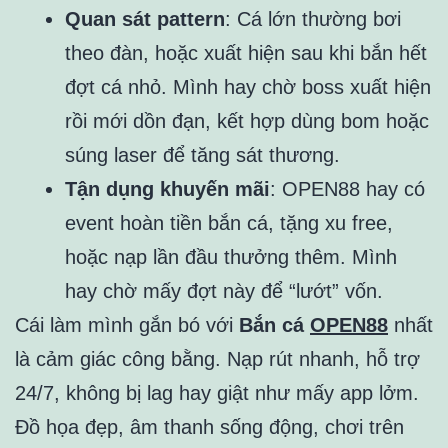
Quan sát pattern
: Cá lớn thường bơi
theo đàn, hoặc xuất hiện sau khi bắn hết
đợt cá nhỏ. Mình hay chờ boss xuất hiện
rồi mới dồn đạn, kết hợp dùng bom hoặc
súng laser để tăng sát thương.
Tận dụng khuyến mãi
: OPEN88 hay có
event hoàn tiền bắn cá, tặng xu free,
hoặc nạp lần đầu thưởng thêm. Mình
hay chờ mấy đợt này để “lướt” vốn.
Cái làm mình gắn bó với
Bắn cá
OPEN88
nhất
là cảm giác công bằng. Nạp rút nhanh, hỗ trợ
24/7, không bị lag hay giật như mấy app lởm.
Đồ họa đẹp, âm thanh sống động, chơi trên