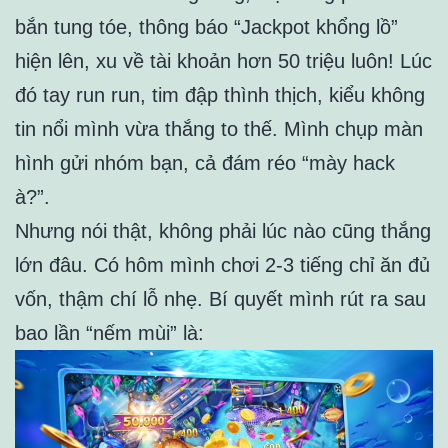
bắn tung tóe, thông báo “Jackpot khổng lồ”
hiện lên, xu về tài khoản hơn 50 triệu luôn! Lúc
đó tay run run, tim đập thình thịch, kiểu không
tin nổi mình vừa thắng to thế. Mình chụp màn
hình gửi nhóm bạn, cả đám réo “mày hack
à?”.
Nhưng nói thật, không phải lúc nào cũng thắng
lớn đâu. Có hôm mình chơi 2-3 tiếng chỉ ăn đủ
vốn, thậm chí lỗ nhẹ. Bí quyết mình rút ra sau
bao lần “nếm mùi” là: