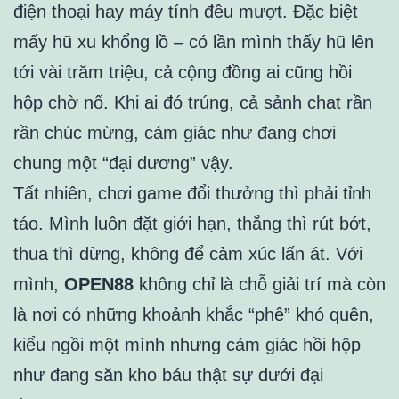
điện thoại hay máy tính đều mượt. Đặc biệt
mấy hũ xu khổng lồ – có lần mình thấy hũ lên
tới vài trăm triệu, cả cộng đồng ai cũng hồi
hộp chờ nổ. Khi ai đó trúng, cả sảnh chat rần
rần chúc mừng, cảm giác như đang chơi
chung một “đại dương” vậy.
Tất nhiên, chơi game đổi thưởng thì phải tỉnh
táo. Mình luôn đặt giới hạn, thắng thì rút bớt,
thua thì dừng, không để cảm xúc lấn át. Với
mình,
OPEN88
không chỉ là chỗ giải trí mà còn
là nơi có những khoảnh khắc “phê” khó quên,
kiểu ngồi một mình nhưng cảm giác hồi hộp
như đang săn kho báu thật sự dưới đại