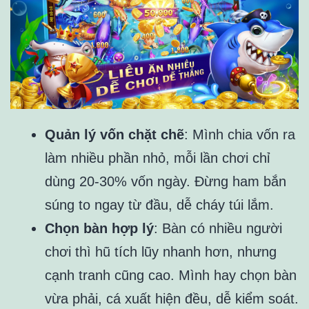
Quản lý vốn chặt chẽ
: Mình chia vốn ra
làm nhiều phần nhỏ, mỗi lần chơi chỉ
dùng 20-30% vốn ngày. Đừng ham bắn
súng to ngay từ đầu, dễ cháy túi lắm.
Chọn bàn hợp lý
: Bàn có nhiều người
chơi thì hũ tích lũy nhanh hơn, nhưng
cạnh tranh cũng cao. Mình hay chọn bàn
vừa phải, cá xuất hiện đều, dễ kiểm soát.