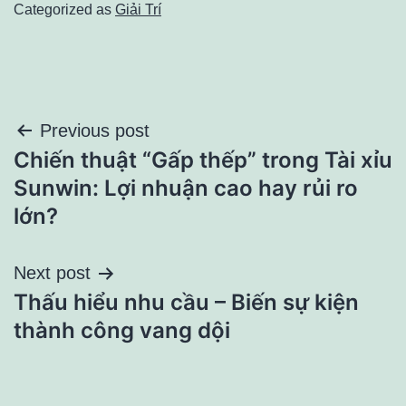
Categorized as
Giải Trí
Điều
Previous post
Chiến thuật “Gấp thếp” trong Tài xỉu
hướng
Sunwin: Lợi nhuận cao hay rủi ro
bài
lớn?
viết
Next post
Thấu hiểu nhu cầu – Biến sự kiện
thành công vang dội