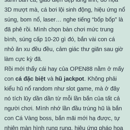
3D mượt mà, cá bơi lội sinh động, hiệu ứng nổ
súng, bom nổ, laser… nghe tiếng “bốp bốp” là
đã phê rồi. Mình chọn bàn chơi mức trung
bình, súng cấp 10-20 gì đó, bắn vài con cá
nhỏ ăn xu đều đều, cảm giác thư giãn sau giờ
làm cực kỳ đã.
Rồi mới thấy cái hay của OPEN88 nằm ở mấy
con
cá đặc biệt
và
hũ jackpot
. Không phải
kiểu hũ nổ random như slot game, mà ở đây
nó tích lũy dần dần từ mỗi lần bắn của tất cả
người chơi. Mình nhớ lần đầu trúng hũ là bắn
con Cá Vàng boss, bắn mãi mới hạ được, tự
nhiên màn hình rung rung, hiệu ứng pháo hoa