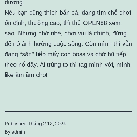
dương.
Nếu bạn cũng thích bắn cá, đang tìm chỗ chơi
ổn định, thưởng cao, thì thử OPEN88 xem
sao. Nhưng nhớ nhé, chơi vui là chính, đừng
để nó ảnh hưởng cuộc sống. Còn mình thì vẫn
đang “săn” tiếp mấy con boss và chờ hũ tiếp
theo nổ đây. Ai trúng to thì tag mình với, mình
like ầm ầm cho!
Published
Tháng 2 12, 2024
By
admin