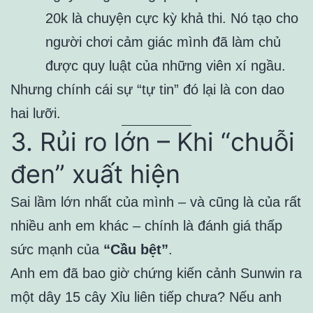
20k là chuyện cực kỳ khả thi. Nó tạo cho
người chơi cảm giác mình đã làm chủ
được quy luật của những viên xí ngầu.
Nhưng chính cái sự “tự tin” đó lại là con dao
hai lưỡi.
3. Rủi ro lớn – Khi “chuỗi
đen” xuất hiện
Sai lầm lớn nhất của mình – và cũng là của rất
nhiều anh em khác – chính là đánh giá thấp
sức mạnh của
“Cầu bệt”
.
Anh em đã bao giờ chứng kiến cảnh Sunwin ra
một dây 15 cây Xỉu liên tiếp chưa? Nếu anh