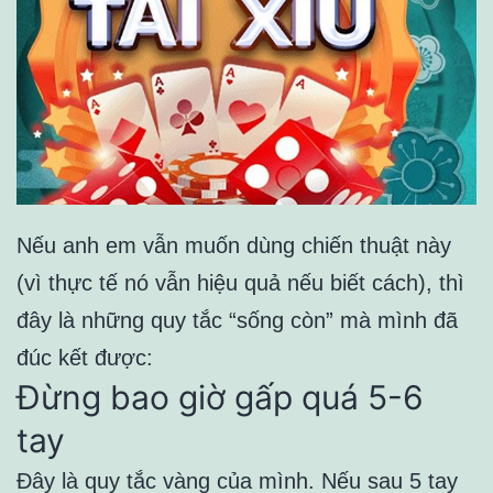
Nếu anh em vẫn muốn dùng chiến thuật này
(vì thực tế nó vẫn hiệu quả nếu biết cách), thì
đây là những quy tắc “sống còn” mà mình đã
đúc kết được:
Đừng bao giờ gấp quá 5-6
tay
Đây là quy tắc vàng của mình. Nếu sau 5 tay