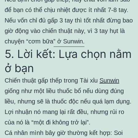
để bạn có thể chịu nhiệt được ít nhất 7-8 tay.
Nếu vốn chỉ đủ gấp 3 tay thì tốt nhất đừng bao
giờ động vào chiến thuật này, vì 3 tay hụt là
chuyện “cơm bữa” ở Sunwin.
5. Lời kết: Lựa chọn nằm
ở bạn
Chiến thuật gấp thếp trong Tài xỉu
Sunwin
giống như một liều thuốc bổ nếu dùng đúng
liều, nhưng sẽ là thuốc độc nếu quá lạm dụng.
Lợi nhuận nó mang lại rất đều, nhưng rủi ro
của nó là “một đi không trở lại”.
Cá nhân mình bây giờ thường kết hợp: Soi