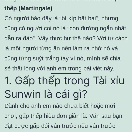
thếp (Martingale)
.
Có người bảo đây là “bí kíp bất bại”, nhưng
cũng có người coi nó là “con đường ngắn nhất
dẫn ra đảo”. Vậy thực hư thế nào? Với tư cách
là một người từng ăn nên làm ra nhờ nó và
cũng từng suýt trắng tay vì nó, mình sẽ chia
sẻ thật lòng với anh em trong bài viết này.
1. Gấp thếp trong Tài xỉu
Sunwin là cái gì?
Dành cho anh em nào chưa biết hoặc mới
chơi, gấp thếp hiểu đơn giản là: Ván sau bạn
đặt cược gấp đôi ván trước nếu ván trước