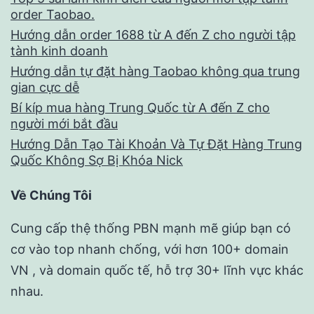
order Taobao.
Hướng dẫn order 1688 từ A đến Z cho người tập
tành kinh doanh
Hướng dẫn tự đặt hàng Taobao không qua trung
gian cực dễ
Bí kíp mua hàng Trung Quốc từ A đến Z cho
người mới bắt đầu
Hướng Dẫn Tạo Tài Khoản Và Tự Đặt Hàng Trung
Quốc Không Sợ Bị Khóa Nick
Về Chúng Tôi
Cung cấp thệ thống PBN mạnh mẽ giúp bạn có
cơ vào top nhanh chống, với hơn 100+ domain
VN , và domain quốc tế, hỗ trợ 30+ lĩnh vực khác
nhau.