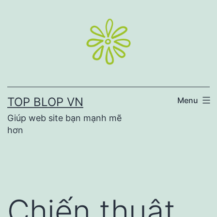
Skip
to
content
TOP BLOP VN
Menu
Giúp web site bạn mạnh mẽ
hơn
Chiến thuật